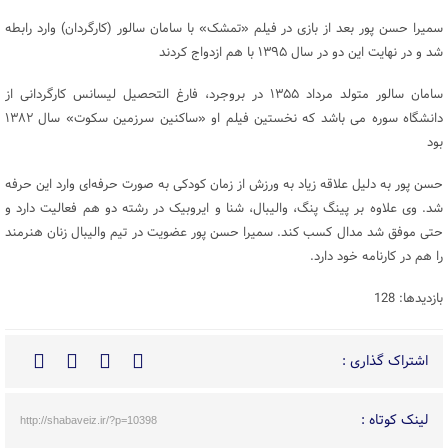
سمیرا حسن پور بعد از بازی در فیلم «تمشک» با سامان سالور (کارگردان) وارد رابطه
شد و در نهایت این دو در سال ۱۳۹۵ با هم ازدواج کردند
سامان سالور متولد مرداد ۱۳۵۵ در بروجرد، فارغ التحصیل لیسانس کارگردانی از
دانشگاه سوره می باشد که نخستین فیلم او «ساکنین سرزمین سکوت» سال ۱۳۸۲
بود
حسن پور به دلیل علاقه زیاد به ورزش از زمان کودکی به صورت حرفه‌ای وارد این حرفه
شد. وی علاوه بر پینگ پنگ، والیبال، شنا و ایروبیک در رشته دو هم فعالیت دارد و
حتی موفق شد مدال کسب کند. سمیرا حسن پور عضویت در تیم والیبال زنان هنرمند
را هم در کارنامه خود دارد.
بازدیدها: 128
اشتراک گذاری :
لینک کوتاه :
http://shabaveiz.ir/?p=10398