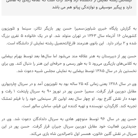
لیسانس رشته نمایش از دانشگاه آزاد واحد اراک است که علاقه زیادی به نقاشی
دارد و پیگیر موسیقی و نوازندگی پیانو هم می باشد
به گزارش پایگاه خبری شباویز،سمیرا حسن‌ پور بازیگر تئاتر، سینما و تلویزیون
کشورمان ۱۶ آذرماه سال ۱۳۶۳ در تهران متولد شد. او در یک خانواده ۵ نفری بزرگ
شده و ۲ برادر دارد. این بانوی هنرمند فارغ‌التحصیل رشته نمایش از دانشگاه است.
حسن پور از دبیرستان به هنر علاقه مند می‌شود اما سال‌ها بعد توسط بهرام بیضایی
به کلاس‌های بازیگری می‌رود تا به طور رسمی و حرفه‌ای این هنر را دنبال کند. وی برای
نخستین بار در سال ۱۳۸۵ توسط بیضایی به نمایش مجلس شبیه دعوت شد.
وی در سال ۱۳۸۸ یعنی زمانی که ۲۵ ساله بود به تلویزیون آمد و در سریال چاردیواری
مقابل دوربین قرار گرفت. سمیرا حسن پور در نوروز ۹۰ به سریال پایتخت ۱ رفت و
عهده دار نقش گلرخ بود. او چهار سال بعد اولین کار سینمایی خود را با فیلم تمشک
تجربه کند. کارگردان، نویسنده و تهیه کننده این فیلم، سامان سالور است.
حسن پور در سال ۹۶ توسط منوچهر هادی به سریال دلدادگان دعوت شد. وی در
جدیدترین فعالیت خود مقابل دوربین سریال جیران قرار گرفت. حسن پور در این
سریال در نقش گلین خاتون، همسر اول ناصرالدین شاه بازی می‌کند.