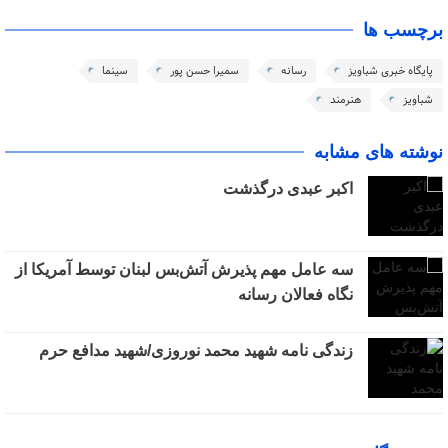
برچسب ها
پایگاه خبری شباویز
رسانه
سمیرا حسن پور
سینما
شباویز
هنرمند
نوشته های مشابه
اکبر عبدی درگذشت
سه عامل مهم پذیرش آتش‌بس لبنان توسط آمریکا از
نگاه فعالان رسانه
زندگی نامه شهید محمد نوروزی/شهید مدافع حرم