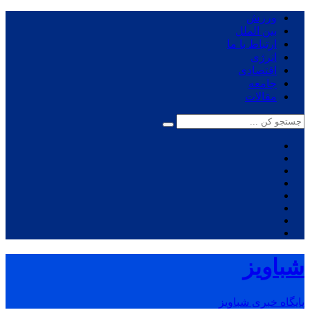
ورزش
بین الملل
ارتباط با ما
انرژی
اقتصادی
جامعه
مقالات
شباویز
پایگاه خبری شباویز