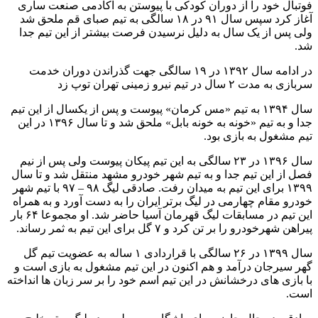
فوتبال خود را از دوران کودکی با پیوستن به آکادمی صنعت ساری
آغاز کرد سپس سال ۹۱ در ۱۸ سالگی به تیم صبای قم ملحق شد
ولی پس از یک سال به دلیل نرسیدن فرصت بیشتر از این تیم جدا
شد.
در ادامه سال ۱۳۹۲ در ۱۹ سالگی جهت گذراندن دوران خدمت
سربازی به مدت ۲ سال در تیم نیرو زمینی تهران توپ زد
سال ۱۳۹۴ به تیم «مس کرمان» پیوست و پس از یکسال از این تیم
جدا و به تیم «خونه به خونه بابل» ملحق شد و تا سال ۱۳۹۶ در این
تیم مشغول به بازی بود.
سال ۱۳۹۶ در ۲۳ سالگی به این تیم پیکان پیوست ولی پس از نیم
فصل از این تیم جدا و به تیم شهر خودرو مشهد منتقل شد و تا سال
۱۳۹۹ برای این تیم به میدان رفت. صادقی لیگ ۹۸ – ۹۷ با تیم شهر
خودرو مقام چهارمی در لیگ برتر ایران را به دست آورد و به همراه
این تیم در مسابقات لیگ قهرمان آسیا حاضر شد. او مجموعا ۶۴ بار
پیراهن شهرخودرو را بر تن کرد و ۷ گل برای این تیم به ثمر رساند.
سال ۱۳۹۹ در ۲۶ سالگی با قراردادی ۱ ساله به عضویت تیم گل
گهر سیرجان درآمد و هم اکنون در این تیم مشغول به بازی است و
با بازی های درخشانش در این تیم اسم خود را بر سر زبان ها انداخته
است.