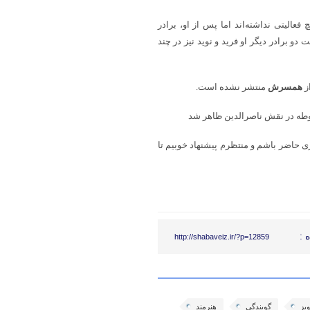
فعالیتی نداشته‌اند اما پس از او، برادر
و برادر دیگر او فرید و نوید نیز در چند
ز
همسرش
منتشر نشده است.
ری حاضر باشم و منتظرم پیشنهاد خوبیم تا
 :
http://shabaveiz.ir/?p=12859
یز
گویندگی
هنرمند