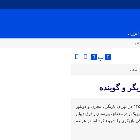
انرژی
نده
پ
:
پناهی
گر و گوینده
سعید شیخ زاده متواد ۲۷ آذر ۱۳۵۷ در تهران بازیگر ، مجری و دوبلور
یک و در مقطع دبیرستان و فوق دیپلم
 می باشد که از ۱۱ سالگی بازیگری را شروع کرد اما در عرصه