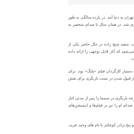
پایگاه خبری شباویز،سعید شیخ زاده در ۲۷ آذر ماه سال ۱۳۵۷ در تهران به دنیا آمد. در یازده سالگی به طور
گری شد. در همان سال با صدای منحصر به
. سعید شیخ زاده در حال حاضر یکی از
‌شود که آثار قابل توجهی را ارائه داده
ت.
 کشفی، که دستیار کارگردان فیلم «پلنگ» بود، برای
س از قبول شدن در تست بازیگری برای نقش
رچه بازیگری در سینما را پس از مدتی کنار
دای او را نیز در فیلم‌ها و انیمیشن‌های
نج برادر کوچکتر با نام های وحید، فرید،