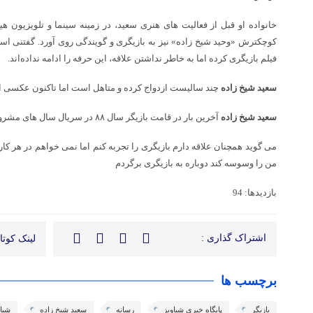
خانواده او قبل از فعالیت های هنری سعید، در زمینه سینما و تلویزیون هیچ 
کوچکترش «وحید شیخ زاده» نیز به بازیگری و گویندگی روی آورد. گفتنی است د
فیلم بازیگری کرده اما به خاطر نداشتن علاقه، این حرفه را ادامه نداده‌اند.
سعید شیخ زاده
چند سالیست ازدواج کرده و متاهل است اما تاکنون عکسی ا
سعید شیخ زاده
آخرین بار در قامت بازیگر سال ۸۸ در سریال سال های مشروطه در نقش ناصرالدین ظاهر شد
می گوید همچنان علاقه دارم بازیگری را تجربه کنم اما نمی خواهم در هر کا
من را وسوسه کند دوباره به بازیگری برگردم
بازدیدها: 94
اشتراک گذاری :
لینک کوتاه
برچسب ها
بازیگر
پایگاه خبری شباویز
رسانه
سعید شیخ زاده
شباو