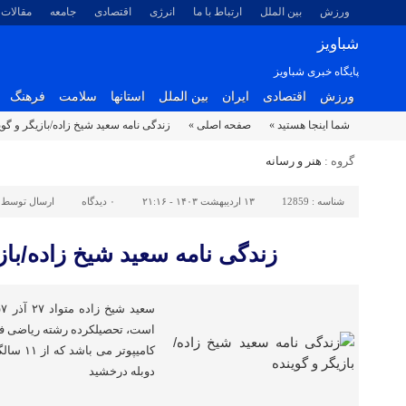
ورزش
بین الملل
ارتباط با ما
انرژی
اقتصادی
جامعه
مقالات
شباویز
پایگاه خبری شباویز
ورزش
اقتصادی
ایران
بین الملل
استانها
سلامت
فرهنگ
شما اینجا هستید »
صفحه اصلی »
زندگی نامه سعید شیخ زاده/بازیگر و گوی
گروه :
هنر و رسانه
شناسه :
12859
۱۳ اردیبهشت ۱۴۰۳ - ۲۱:۱۶
۰
دیدگاه
ارسال توسط 
زندگی نامه سعید شیخ زاده/بازی
است، تحصیلکرده رشته ریاضی فیز
کامیپوتر
دوبله درخشید