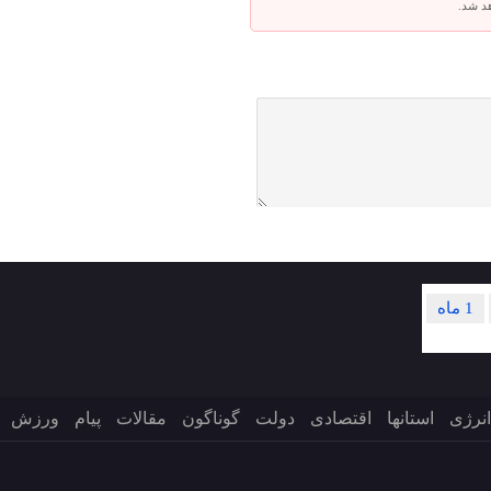
هد شد.
1 ماه
انرژی
استانها
اقتصادی
دولت
گوناگون
مقالات
پیام
ورزش