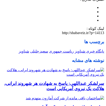
لینک کوتاه :
http://shabaveiz.ir/?p=14113
برچسب ها
پایگاه خبری شباویز
ریاست جمهوری
سعید جلیلی
شباویز
نوشته های مشابه
سرلشکر عبداللهی: پاسخ به شهادت هر شهروند ایرانی،
هلاکت یک نیروی آمریکایی است