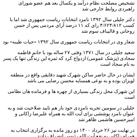
تشخیص مصلحت نظام درآمد و یکسال بعد هم عضو شورای
راهبردی روابط خارجی شد
دکتر جلیلی سال ۱۳۹۲ نامزد انتخابات ریاست جمهوری شد اما با
کسب ۴/۶۲۴/۸۱۲ رای که ۱۱ درصد آرای مردمی پس از حسن
روحانی و قالیباف سوم شد
شعار وی در انتخابات ریاست جمهوری سال ۱۳۹۲ «حیات طیبه» بود
سعید جلیلی در سال ۱۳۷۱ وقتی ۲۷ ساله بود با خانم فاطمه
سجادی (پزشک عمومی) ازدواج کرد که ثمره این زندگی تنها یک پسر
به نام سجاد است
ایشان در حال حاضر ساکن شهرک شهید دقایقی واقع در منطقه
لویزان بوده و به نوعی همسایه محسن رضایی می باشد
این شهرک محل زندگی بسیاری از چهره ها و فرمانده هان نظامی
است
جلیلی در سومین تجربه نامزدی خود باز هم تایید صلاحیت شد و به
عنوان نامزد پوششی برای آیت الله به همراه علیرضا زاکانی و
امیرحسین هاشمی ظاهر شد
در نهایت نیز ۲۶ خرداد ۱۴۰۰ دو روز مانده به برگزاری انتخاب به
همراه زاکانی به نفع آیت الله رئیسی انصراف دادند