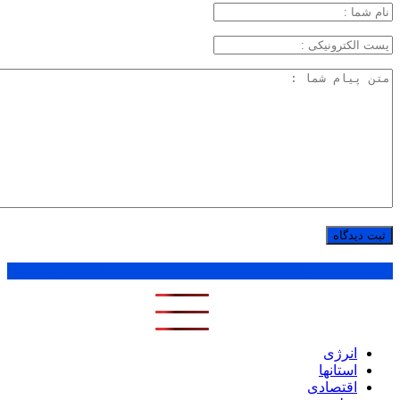
پر بازدید ترین ها
1 روز
1 هفته
1 ماه
انرژی
استانها
اقتصادی