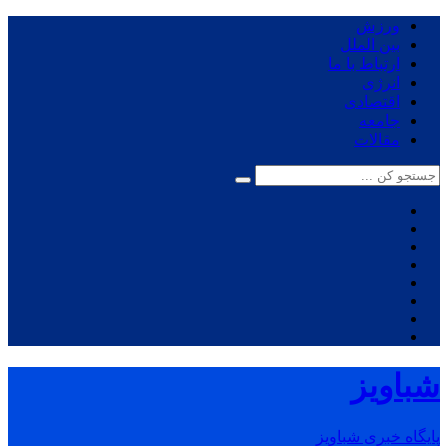
ورزش
بین الملل
ارتباط با ما
انرژی
اقتصادی
جامعه
مقالات
شباویز
پایگاه خبری شباویز