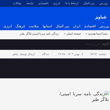
ورزش
بین الملل
ارتباط با ما
انرژی
اقتصادی
جامعه
مقالات
شباویز
پایگاه خبری شباویز
ورزش
اقتصادی
ایران
بین الملل
استانها
سلامت
فرهنگ
انرژی
شما اینجا هستید »
صفحه اصلی »
زندگی نامه سرنا امینی/بلاگر طنز
گروه :
هنر و رسانه
شناسه :
9474
۰۴ بهمن ۱۴۰۲ - ۲۲:۴۸
۰
دیدگاه
ارسال توسط :
پناهی