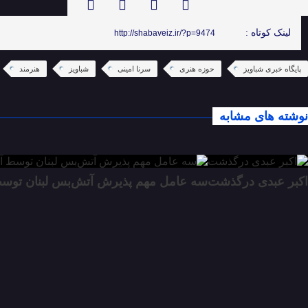
لینک کوتاه :
http://shabaveiz.ir/?p=9474
پایگاه خبری شباویز
حوزه هنری
سرنا امینی
شباویز
هنرمند
نوشته های مشابه
اکبر عبدی درگذشت
سه عامل مهم پذیرش آتش‌بس لبنان توسط آ