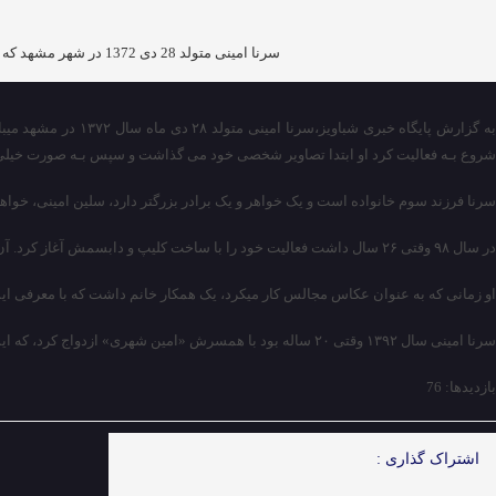
سرنا امینی متولد 28 دی 1372 در شهر مشهد که واینر و چهره اینستاگرامی است. تحصیلات آکادمیک وی در رشته عکاسی دیجیتال است که توانسته با ساخت ویدیو های طنز در سوشال مدیا و اینستاگرام مشهور شود.
به گزارش پایگاه خ
شروع بـه فعالیت کرد او ابتدا تصاویر شخصی خود می گذاشت و سپس بـه صورت خیلی ا
سرنا فرزند سوم خانواده است و یک خواهر و یک برادر بزرگتر دارد، سلین امینی، خوا
در سال ۹۸ وقتی ۲۶ سال داشت فعالیت خود را با ساخت کلیپ و دابسمش آغاز کرد. آن موقع فقط ۲۴ نفر فالوور داشت. بعد از آن با حمایت و تشویق خانواده ساخت کلیپ را شروع کرد و بعد از چند ماه شناخته‌تر شد و تعداد فالور‌هایش میلیونی شد.
او زمانی که به عنوان عکاس مجالس کار میکرد، یک همکار خانم داشت که با معرفی ایشان به خانواده همسرش، ز
سرنا امینی سال ۱۳۹۲ وقتی ۲۰ ساله بود با همسرش «امین شهری» ازدواج کرد، که ایشان هم در برخی کلیپ هایش گاهی بازی می کند و ثمره این زندگی یک فرزند پسر است
بازدیدها: 76
اشتراک گذاری :