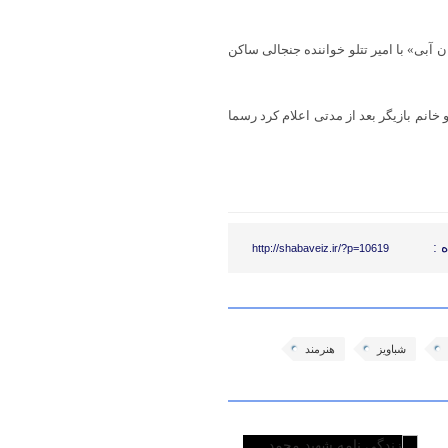
 سریال «نیسان آبی» با امیر تتلو خواننده جنجالی ساکن
و خانم بازیگر بعد از مدتی اعلام کرد رسما
 :
http://shabaveiz.ir/?p=10619
شباویز
هنرمند