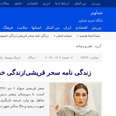
ورزش
بین الملل
ارتباط با ما
انرژی
اقتصادی
جامعه
مقالات
شباویز
پایگاه خبری شباویز
ورزش
اقتصادی
ایران
بین الملل
استانها
سلامت
فرهنگ
شما اینجا هستید »
صفحه اصلی »
زندگی نامه سحر قریشی/زندگی خصوص
گروه :
هنر و رسانه
شناسه :
10619
۰۷ اسفند ۱۴۰۲ - ۲۰:۴۷
۰
دیدگاه
ارسال توسط :
پنا
زندگی نامه سحر قریشی/زندگی 
متاهل بود وارد عرصه بازیگری
شهرت رسید و حالا ساکن شهر د