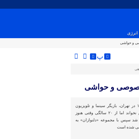
انرژی
ی و حواشی
پ
هی
خصوصی و حواشی
سحر قریشی متولد ۶ دی ۱۳۶۶ در تهران، بازیگر سینما و تلویزیون
است، تا دبیرستان بیشتر درس نخواند اما از ۲۰ سالگی وقتی هنوز
 شد سپس با مجموعه «دلنوازان» به
بی شده است