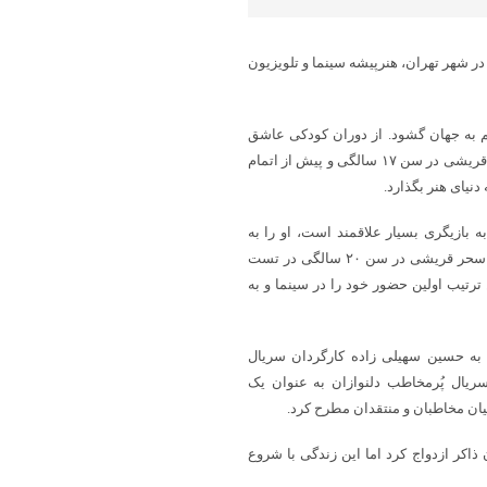
ه گزارش پایگاه خبری شباویز،سحر قریشی متولد ششم دی ماه سال ۱۳۶۶ در شهر تهران، هنرپیشه سینما و تلویزیون
ر تهران چشم به جهان گشود. از دوران کودکی عاشق
تماشای فیلم‌های کودک و بازی کردن نقش شخصیت‌های کارتونی بود. سحر قریشی در سن ۱۷ سالگی و پیش از اتمام
نیای هنر بگذارد.
و به بازیگری بسیار علاقمند است، او را به
شرکت در یک تست بازیگری معرفی می‌کند و همین امر باعث می‌شود که سحر قریشی در سن ۲۰ سالگی در تست
ترتیب اولین حضور خود را در سینما و به
به حسین سهیلی زاده کارگردان سریال
ریال پُرمخاطب دلنوازان به عنوان یک
ن مخاطبان و منتقدان مطرح کرد.
نام مهران اخوان ذاکر ازدواج کرد اما این زندگی با شروع