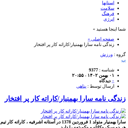
استانها
سلامت
فرهنگ
انرژی
شما اینجا هستید »
صفحه اصلی »
زندگی نامه سارا بهمنیار/کاراته کار پر افتخار
گروه :
ورزش
پ
شناسه :
9377
۰۱ بهمن ۱۴۰۲ - ۲۰:۵۵
۰
دیدگاه
ارسال توسط :
پناهی
زندگی نامه سارا بهمنیار/کاراته کار پر افتخار
هر دو سبک «کاتا» و «کمیته» را دارد.