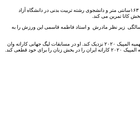
به گزارش پایگاه خبری شباویز،سارا بهمنیار، کاراته کار تیم ملی بانوان ایران در فروردین ۱۳۷۸ در شهر آستانه اشرفیه متولد شد.او دارای قد ۱۶۳سانتی متر و دانشجوی رشته تربیت بدنی در دانشگاه آزاد
خش کاتا تمرین می کند.
 بهمنیار، کاراته را زمانی آغاز کرد که تنها ۳ سال داشت. او در سال ۱۳۸۱ در کنار خواهرش شروع به فعالیت این ورزش کرد. در سن ۴ سالگی زیر نظر مادرش و استاد فاطمه قاسمی این ورزش را به
سارا بهمنیار در مسابقات لیگ جهانی کاراته وان ۲۰۲۱ در استانبول ترکیه، با پیروزی در برابر نماینده اوکراین توانست خودش را یک قدم به سهمیه المپیک ۲۰۲۰ نزدیک کند. او در مسابقات لیگ جهانی کاراته وان
د قطعی کند.