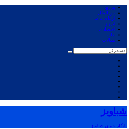
ورزش
بین الملل
ارتباط با ما
انرژی
اقتصادی
جامعه
مقالات
شباویز
پایگاه خبری شباویز