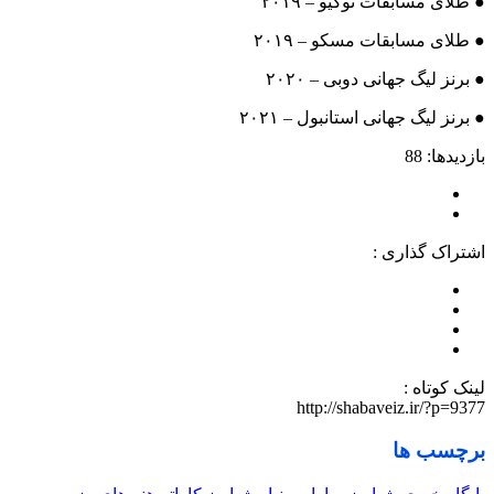
● طلای مسابقات توکیو – ۲۰۱۹
● طلای مسابقات مسکو – ۲۰۱۹
● برنز لیگ جهانی دوبی – ۲۰۲۰
● برنز لیگ جهانی استانبول – ۲۰۲۱
بازدیدها: 88
اشتراک گذاری :
لینک کوتاه :
http://shabaveiz.ir/?p=9377
برچسب ها