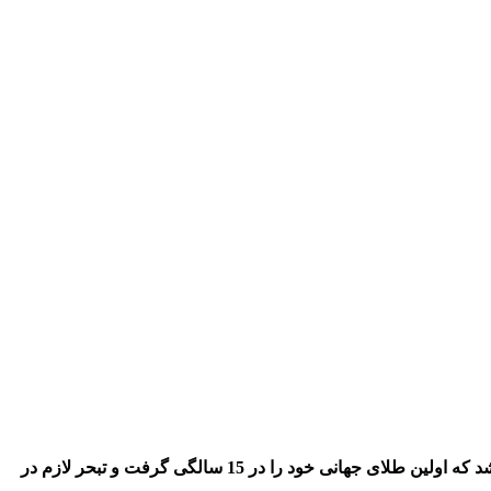
سارا بهمنیار متولد 1 فروردین 1378 در آستانه اشرفیه ، کاراته کار تیم ملی است. دانشجوی رشته تربیت بدنی در دانشگاه آزاد لاهیجان می باشد که اولین طلای جهانی خود را در 15 سالگی گرفت و تبحر لازم در