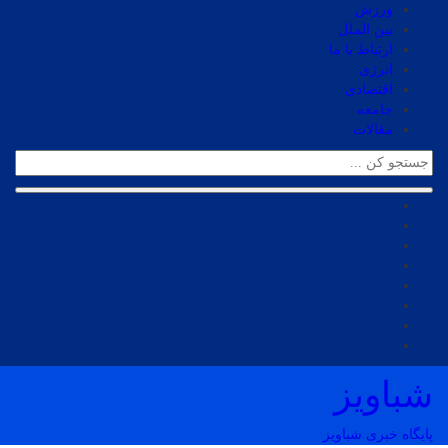
ورزش
بین الملل
ارتباط با ما
انرژی
اقتصادی
جامعه
مقالات
شباویز
پایگاه خبری شباویز