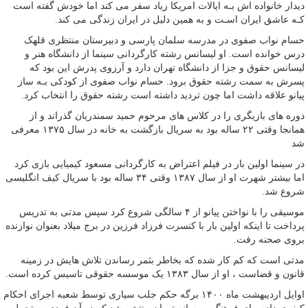
دیدار خانواده اش بـه ایالات امریکا زیاد سفر می‌ کند اما خودش گفته است
کـه عاشق ایران اسـت و به همین دلیل در ایران زندگی می‌ کند.
حسام نواب صفوی در مدرسه سلمان پارسی و دبیرستان منتظری قلهک
درس خوانده است. او لیسانس رشته کارگردانی سینما از دانشگاه هنر و
لیسانس حقوق و جزا از دانشگاه تهران دارد و آرزوی پدرش این بود که
پسرش به سمت رشته حقوق برود. حسام نواب صفوی از کودکی بـه ساز
پیانو علاقه داشت اما چون تردید داشته است رشته حقوق را انتخاب کرد.
دوره های بازیگری را در کلاس های مرحوم حمید سمندریان گذراند و از
همانجا وقتی ۲۲ ساله بود به سریال بازگشت به خانه در سال ۱۳۷۵ معرفی
شد
در سینما اولین بار در فیلم اعتراض به کارگردانی مسعود کیمیایی بازی کرد
اما بیشتر شهرت او از سال ۱۳۸۷ وقتی ۳۴ ساله بود با سریال کیف انگلیسی
شروع شد.
موسیقی را با نواختن پیانو از ۴ سالگی شروع کرد سپس مدتی به تدریس
پرداخت تا اینکه اولین بار با کنسرت فرزاد فرزین در برج میلاد بعنوان نوازنده
بروی صحنه رفت.
مدتی است که کم کار شده که بخاطر بثمر رساندن تلاش هایش در زمینه
قانون و قضاست ، او از سال ۱۳۸۳ یک موسسه حقوقی تاسیس کرده است.
اوایل اردیبهشت ماه ۱۴۰۰ برگه حکم جلب سیاری توسط شعبه اجرای احکام