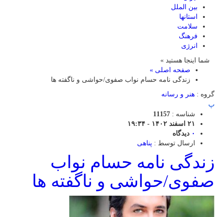
بین الملل
استانها
سلامت
فرهنگ
انرژی
شما اینجا هستید »
صفحه اصلی »
زندگی نامه حسام نواب صفوی/حواشی و ناگفته ها
گروه :
هنر و رسانه
پ
شناسه :
11157
۲۱ اسفند ۱۴۰۲ - ۱۹:۳۴
۰
دیدگاه
ارسال توسط :
پناهی
زندگی نامه حسام نواب
صفوی/حواشی و ناگفته ها