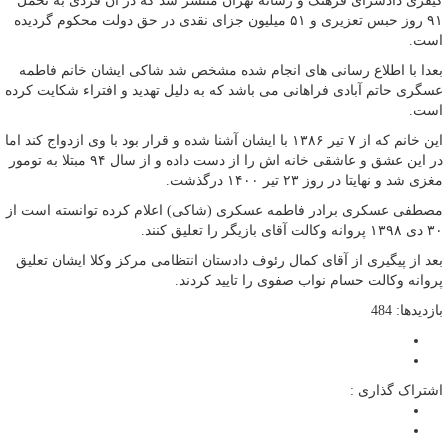
کیفری دادسرای فرهنگ و رسانه تهران منتشر شد که در آن فردی به تحمل
۹۱ روز حبس تعزیری و ۵۱ میلیون جزای نقدی در حق دولت محکوم گردیده
است.
بعدا با اطلاع رسانی های انجام شده مشخص شد شاکی ایشان خانم فاطمه
عسگری حاتم آبادی فراهانی می باشد که به دلیل تهدید و افتراء شکایت کرده
است.
این خانم که از ۷ تیر ۱۳۸۶ با ایشان آشنا شده و قرار بود با وی ازدواج کند اما
در این عشق و عاشقی خانه اش را از دست داده و از سال ۹۴ مبتلا به تومور
مغزی شد و نهایتا در روز ۲۳ تیر ۱۴۰۰ درگذشت.
مصطفی عسکری برادر فاطمه عسکری (شاکی) اعلام کرده توانسته است از
۳۰ دی ۱۳۹۸ پروانه وکالت آقای بازیگر را تعلیق کنند.
بعد از پیگیری از آقای کمال رئوف دادستان انتظامی مرکز وکلا ایشان تعلیق
پروانه وکالت حسام نواب صفوی را تایید کردند.
بازدیدها: 484
اشتراک گذاری :