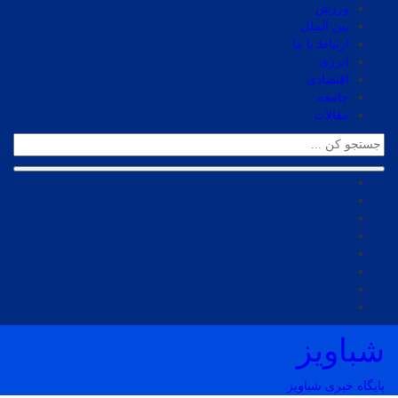
ورزش
بین الملل
ارتباط با ما
انرژی
اقتصادی
جامعه
مقالات
شباویز
پایگاه خبری شباویز