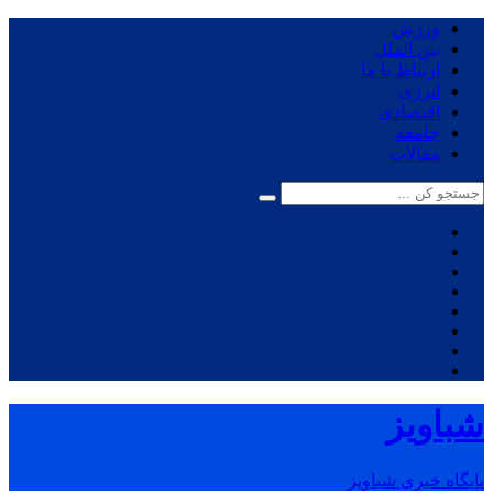
ورزش
بین الملل
ارتباط با ما
انرژی
اقتصادی
جامعه
مقالات
شباویز
پایگاه خبری شباویز