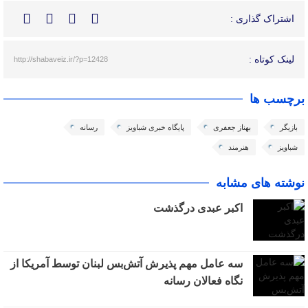
اشتراک گذاری :
لینک کوتاه :
http://shabaveiz.ir/?p=12428
برچسب ها
بازیگر
بهناز جعفری
پایگاه خبری شباویز
رسانه
شباویز
هنرمند
نوشته های مشابه
اکبر عبدی درگذشت
سه عامل مهم پذیرش آتش‌بس لبنان توسط آمریکا از
نگاه فعالان رسانه