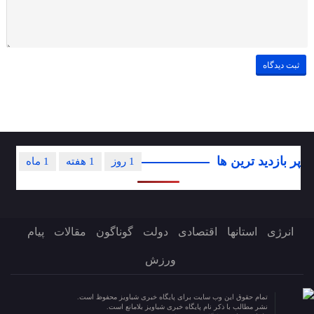
پر بازدید ترین ها
1 روز
1 هفته
1 ماه
انرژی
استانها
اقتصادی
دولت
گوناگون
مقالات
پیام
ورزش
تمام حقوق این وب سایت برای پایگاه خبری شباویز محفوظ است.
نشر مطالب با ذکر نام پایگاه خبری شباویز بلامانع است.