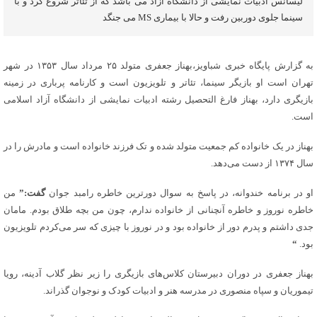
لیسانس ادبیات نمایشی از دانشگاه آزاد می باشد که از تئاتر شروع کرد و با
سینما جلوی دوربین رفت و حالا با بیماری MS می جنگد
به گزارش پایگاه خبری شباویز،بهناز جعفری متولد ۲۵ مرداد سال ۱۳۵۳ در شهر
تهران است او بازیگر سینما، تئاتر و تلویزیون است و کارنامه پرباری در زمینه
بازیگری دارد، بهناز فارغ التحصیل رشته ادبیات نمایشی از دانشگاه آزاد اسلامی
است.
بهناز در یک خانواده کم جمعیت متولد شده و تک فرزند خانواده است و مادرش را در
سال ۱۳۷۴ از دست می‌دهد.
او در برنامه خندوانه، در پاسخ به سوال دورترین خاطره رامبد جوان
گفت:”
من
خاطره نوروز و خاطره آنچنانی از خانواده ندارم، چون من بچه طلاق بودم. مامان
جدی داشتم و پدرم دور از خانواده بود و در نوروز با چیزی که سر می‌کردم تلویزیون
بود.
“
بهناز جعفری در دوران دبیرستان کلاس‌های بازیگری را زیر نظر گلاب آدینه، رویا
تیموریان و سپاه منصوری در مدرسه هنر و ادبیات کودک و نوجوان گذراند.