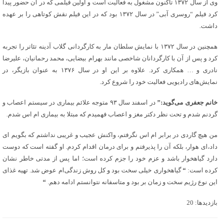
وی از سال ۱۳۷۲ تاکنون مشغول به فعالیت است و اولین فیلمی که در آن حضور پیدا
کرد فیلم “روسری آبی” در سال ۱۳۷۲ بود که در این فیلم نقش کوتاهی را بر عهده
داشت.
همچنین در سال ۱۳۷۲ با نمایش سلطان مار به کارگردانی گلاب آدینه تئاتر را تجربه
کرد و پس از آن با کارگردانان شاخصی مانند بهرام بیضایی، محمد رحمانیان، علیرضا
نادری و … همکاری کرد. علاوه بر این او در سال ۱۳۷۶ به عنوان بازیگر، در
نمایش‌های رادیویی فعالیت خود را شروع کرد.
خانم جعفری می‌گوید:”
در اسفند سال ۹۳ متوجه علائم بیماری در سیستم اعصاب و
گردنم شدم و تحت نظر دکتر مغز و اعصاب فهمیدم که مبتلا به بیماری ام اس شدم.
من هیچ گاردی در برابر ام اس نگرفتم، واکنش عجیب و غریبی نداشتم که بگویم‌ ای
داد،‌ای هوار، بلکه آن را پذیرفتم و برای درمان اقدام کردم. او گفته است که دوست
دارد گیاهخوار باشد و عزم خود را جزم کرده است؛ اما پس از مدتی خاطر نشان
کرده است:
“
گیاهخواری خیلی سخت بود و کل روش زندگی‌ام عوض شد. تهیه غذای
این نوع رژیم سخت و زمان بر بود و متاسفانه نتوانستم ادامه دهم.
“
بازدیدها: 20