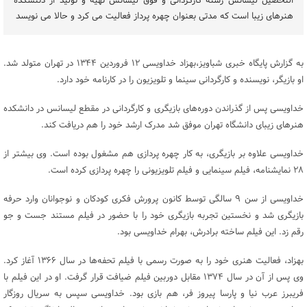
التحصیل لیسانس رشته کارگردانی و فوق لیسانس تهیه و تولید از دتنشکده
هنرهای زیبا است که مدتی بعنوان چهره پرداز فعالیت می کرد و حالا می نویسد
به گزارش پایگاه خبری شباویز،بهزاد خداویسی ۱۲ فروردین ۱۳۴۴ در تهران متولد شد.
او بازیگر، نویسنده و کارگردانی سینما و تلویزیون را در کارنامه خود دارد.
خداویسی پس از گذراندن دوره‌های بازیگری و کارگردانی در مقطع لیسانس در دانشکده
هنرهای زیبای دانشگاه تهران موفق شد مدرک ارشد خود را هم دریافت کند.
خداویسی علاوه بر بازیگری، به کار چهره پردازی هم مشغول بوده است. وی بیشتر از
۲۸ نمایشنامه، فیلم سینمایی و فیلم تلویزیونی را چهره پردازی کرده است.
خداویسی از سن ۹ سالگی توسط کانون پرورش فکری کودکان و نوجوانان وارد حرفه
بازیگری شد و نخستین تجربه بازیگری خود را با حضور در فیلم مستند جست و جو
رقم زد. این فیلم ساخته برادرش، بهرام خداویسی بود.
بهزاد، فعالیت هنری خود را به صورت رسمی با فیلم تحفه‌ها در سال ۱۳۶۶ آغاز کرد.
وی پس از آن در سال ۱۳۷۴ مقابل دوربین فیلم ضیافت قرار گرفت. او در این فیلم با
فریبرز عرب نیا و پارسا پیروز فر، هم بازی بود. خداویسی سپس به سریال روزگار