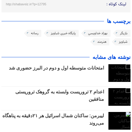
لینک کوتاه :
http://shabaveiz.ir/?p=12795
برچسب ها
بازیگر
بهزاد خداویسی
پایگاه خبری شباویز
رسانه
شباویز
هنرمند
نوشته های مشابه
امتحانات متوسطه اول و دوم در البرز حضوری شد
اعدام ۲ تروریست وابسته به گروهک تروریستی
منافقین
لیبرمن: ساکنان شمال اسرائیل هر ۲۱دقیقه به پناهگاه
می‌روند