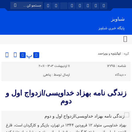
شباویز
پایگاه خبری شباویز
گروه :
کهگیلویه و بویراحمد
پ
شناسه :
12795
۱۱ اردیبهشت ۱۴۰۳ - ۲۰:۱۱
۰
دیدگاه
ارسال توسط :
پناهی
زندگی نامه بهزاد خداویسی/ازدواج اول و
دوم
بهزاد خداویسی متولد ۱۲ فروردین ۱۳۴۴ در تهران، بازیگر و کارگردان است، فارغ