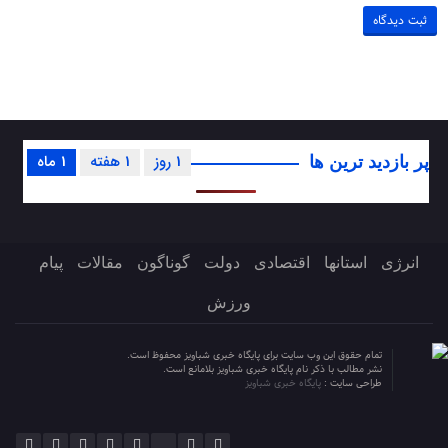
1 روز
1 هفته
1 ماه
پر بازدید ترین ها
انرژی
استانها
اقتصادی
دولت
گوناگون
مقالات
پیام
ورزش
تمام حقوق این وب سایت برای پایگاه خبری شباویز محفوظ است.
نشر مطالب با ذکر نام پایگاه خبری شباویز بلامانع است.
طراحی سایت :
پایگاه خبری شباویز