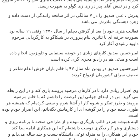
کرد و در نقش آقای پدر در زی زی گولو به شهرت رسید.
پدرش ، علی صدیق را در ۷ سالگی در اثر سانحه رانندگی از دست داده و
زهره دهسنگی مادرش می باشد.
فعالیت هنری خود را بعد از گرفتن دیپلم از سال ۱۳۷۰ وقتی ۱۹ ساله بود
بصورت حرفه ای با تئاتری بنام پیروزی در شیکاگو به کارگردانی مرحوم
داوود رشیدی آغاز کرد.
امیرحسین صدیق کارهای زیادی در حوضه سینمایی و تلویزیون انجام داده
است و مدتی هم در رادیو مجری گری کرده است.
امیرحسین صدیق در بهمن ماه سال ۹۷ با خانم باران خوش اندام شاعر و
تصنیف سرای کشورمان ازدواج کردند
وی اصرار زیادی دارد تا در کارهای مرضیه برومند بازی کند و در این رابطه
می گوید: من در ابتدای جوانی این فرصت را داشتم که با خانم مرضیه
برومند و طرز تفکر و شیوه کار او آشنا شوم و سعی کرده‌ام که همیشه هر
طوری شده خودم را در گوشه‌ ای از کارهایش بگنجانم، این اصرار خودم بوده
است.
البته همیشه هم در قالب بازیگری نبوده و از طراحی صحنه تا برنامه‌ ریزی و
دستیاری و هر کار دیگری دوست داشته‌ام که این همکاری ادامه پیدا کند.
خودم این همکاری را به منزله نوعی دانشگاه بیست و چند ساله می‌دانم و