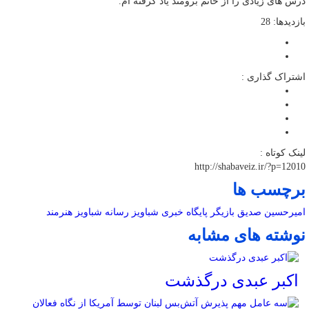
درس‌ های زیادی را از خانم برومند یاد گرفته‌ ام.
بازدیدها: 28
اشتراک گذاری :
لینک کوتاه :
http://shabaveiz.ir/?p=12010
برچسب ها
امیرحسین صدیق
بازیگر
پایگاه خبری شباویز
رسانه
شباویز
هنرمند
نوشته های مشابه
اکبر عبدی درگذشت