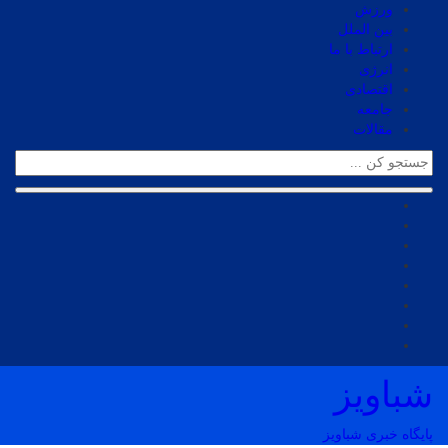
ورزش
بین الملل
ارتباط با ما
انرژی
اقتصادی
جامعه
مقالات
شباویز
پایگاه خبری شباویز