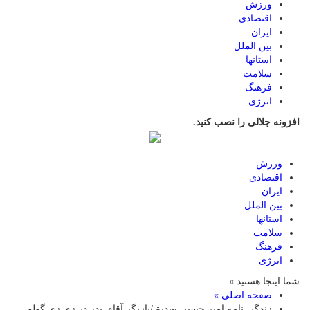
ورزش
اقتصادی
ایران
بین الملل
استانها
سلامت
فرهنگ
انرژی
افزونه جلالی را نصب کنید.
ورزش
اقتصادی
ایران
بین الملل
استانها
سلامت
فرهنگ
انرژی
شما اینجا هستید »
صفحه اصلی »
زندگی نامه امیر حسین صدیق/بازیگر آقای پدر در زی زی گولو