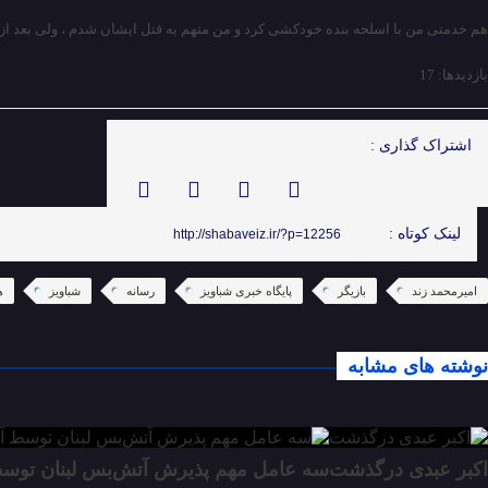
هم خدمتی من با اسلحه بنده خودکشی کرد و من متهم به قتل ایشان شدم ، ولی بعد از
بازدیدها: 17
اشتراک گذاری :
لینک کوتاه :
http://shabaveiz.ir/?p=12256
امیرمحمد زند
بازیگر
پایگاه خبری شباویز
رسانه
شباویز
ه
نوشته های مشابه
اکبر عبدی درگذشت
سه عامل مهم پذیرش آتش‌بس لبنان توسط آ