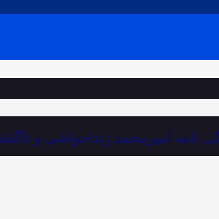
ی نامه امیرمحمد زند/حواشی و ناگفته