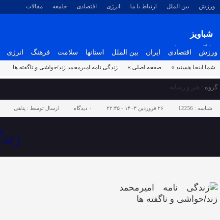
ورزش
بین الملل
ارتباط با ما
انرژی
اقتصادی
جامعه
مقالات
شباویز
پایگاه خبری شباویز
ورزش
اقتصادی
ایران
بین الملل
استانها
سلامت
فرهنگ
انرژی
شما اینجا هستید »
صفحه اصلی »
زندگی نامه امیرمحمد زند/حواشی و ناگفته ها
گروه :
هنر و رسانه
شناسه :
12256
۲۶ فروردین ۱۴۰۳ - ۲۲:۳۵
۰
دیدگاه
ارسال توسط :
پناهی
زندگ