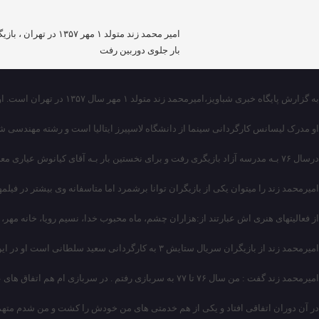
بار جلوی دوربین رفت
به گزارش پایگاه خبری شباویز،امیرمحمد زند متولد ۱ مهر سال ۱۳۵۷ در تهران است. او یک خواهر کوچک تر از خودش و یک برادر بزرگتر از خودش دارد، او خیلی زود توانست که تبدیل به یکی از بازیگران معروف شود.
او مدرک لیسانس کارگردانی سینما از دانشگاه لاسپیرز ایتالیا است و رشته مهندسی شبک
درسال ۷۶ بـه مدرسه آزاد بازیگری رفت و برای نخستین بار بـه آقای کیانوش عیاری معرفی شد و نقش کوتاهی را در سریال هزاران چشم ایفا کرد.
امیرمحمد زند را میتوان یکی از بازیگران توانا برشمرد اما متاسفانه وی بیشتر در فی
از فعالیتهای هنری اش عبارتند از:هزاران چشم، ماه محبوب خدا، نسیم رویا، خانه مهر، عملیات ۱۲۵، فیلم سرشاخ، قبل از غروب , ستایش و… بـه ایفا
امیرمحمد زند از بازیگران سریال ستایش ۳ به کارگردانی سعید سلطانی است او در این سریال در نقش محسن بازی می کند.
امیرمحمد زند گفت : من سال ۷۶ تا ۷۷ به سربازی رفتم . در سربازی ام هم اتفاق های عجیب و غریبی افتاد که مثل فیلم بود لبته بگویم که بعدا از آن هم فیلم ساختند همان طور که گفتم دوران سربازی ام در اردکان یزد در سپاه پاسداران سپری شد.
در آن دوران اتفاقی افتاد و یکی از هم خدمتی های من خودش را کشت و من شدم متهم به