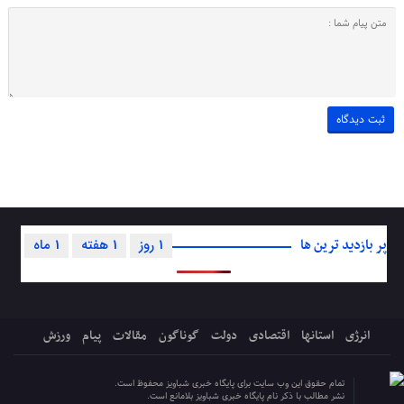
پر بازدید ترین ها
1 روز
1 هفته
1 ماه
انرژی
استانها
اقتصادی
دولت
گوناگون
مقالات
پیام
ورزش
تمام حقوق این وب سایت برای پایگاه خبری شباویز محفوظ است.
نشر مطالب با ذکر نام پایگاه خبری شباویز بلامانع است.