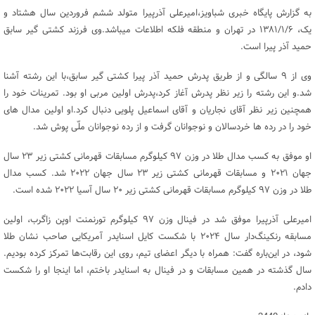
به گزارش پایگاه خبری شباویز،امیرعلی آذرپیرا متولد ششم فروردین سال هشتاد و
یک، ۱۳۸۱/۱/۶ در تهران و منطقه فلکه اطلاعات میباشد.وی فرزند کشتی گیر سابق
حمید آذر پیرا است.
وی از ۹ سالگی و از طریق پدرش حمید آذر پیرا کشتی گیر سابق،با این رشته آشنا
شد.و این رشته را زیر نظر پدرش آغاز کرد،پدرش اولین مربی او بود. تمرینات خود را
همچنین زیر نظر آقای نجاریان و آقای اسماعیل پلویی دنبال کرد.او اولین مدال های
خود را در رده ها خردسالان و نوجوانان گرفت و از رده نوجوانان ملّی پوش شد.
او موفق به کسب مدال طلا در وزن ۹۷ کیلوگرم مسابقات قهرمانی کشتی زیر ۲۳ سال
جهان ۲۰۲۱ و مسابقات قهرمانی کشتی زیر ۲۳ سال جهان ۲۰۲۲ شد. کسب مدال
طلا در وزن ۹۷ کیلوگرم مسابقات قهرمانی کشتی زیر ۲۰ سال آسیا ۲۰۲۲ شده است.
امیرعلی آذرپیرا موفق شد در فینال وزن ۹۷ کیلوگرم تورنمنت اوپن زاگرب، اولین
مسابقه رنکینگ‌دار سال ۲۰۲۴ با شکست کایل اسنایدر آمریکایی صاحب نشان طلا
شود، در این‌باره گفت: همراه با دیگر اعضای تیم، روی این رقابت‌ها تمرکز کرده بودیم.
سال گذشته در همین مسابقات و در فینال به اسنایدر باختم، اما اینجا او را شکست
دادم.