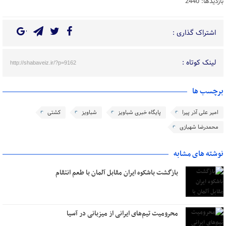
بازدیدها: 2440
اشتراک گذاری :
لینک کوتاه :
http://shabaveiz.ir/?p=9162
برچسب ها
امیر علی آذر پیرا
پایگاه خبری شباویز
شباویز
کشتی
محمدرضا شهبازی
نوشته های مشابه
بازگشت باشکوه ایران مقابل آلمان با طعم انتقام
محرومیت تیم‌های ایرانی از میزبانی در آسیا