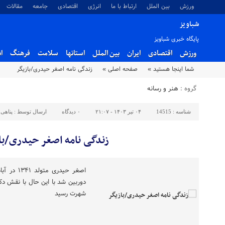
ورزش
بین الملل
ارتباط با ما
انرژی
اقتصادی
جامعه
مقالات
شباویز
پایگاه خبری شباویز
ورزش
اقتصادی
ایران
بین الملل
استانها
سلامت
فرهنگ
ا
شما اینجا هستید »
صفحه اصلی »
زندگی نامه اصغر حیدری/بازیگر
گروه :
هنر و رسانه
شناسه :
14515
۰۴ تیر ۱۴۰۳ - ۲۱:۰۷
۰
دیدگاه
ارسال توسط :
پناهی
زندگی نامه اصغر حیدری/با
اصغر حیدری
دوربین شد با این حال با نقش د
شهرت رسید