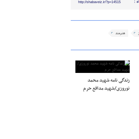
 :
http://shabaveiz.ir/?p=14515
هنرمند
زندگی نامه شهید محمد
نوروزی/شهید مدافع حرم