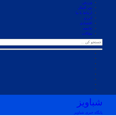
ورزش
بین الملل
ارتباط با ما
انرژی
اقتصادی
جامعه
مقالات
شباویز
پایگاه خبری شباویز