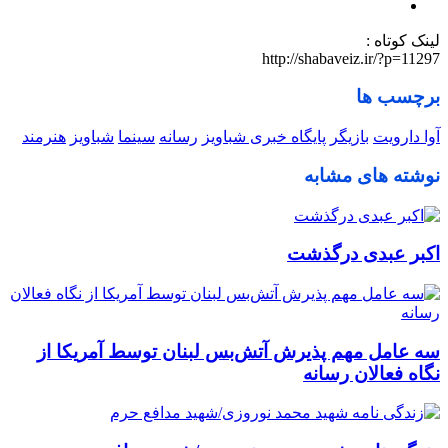
لینک کوتاه :
http://shabaveiz.ir/?p=11297
برچسب ها
آوا دارویت
بازیگر
پایگاه خبری شباویز
رسانه
سینما
شباویز
هنرمند
نوشته های مشابه
اکبر عبدی درگذشت
سه عامل مهم پذیرش آتش‌بس لبنان توسط آمریکا از
نگاه فعالان رسانه