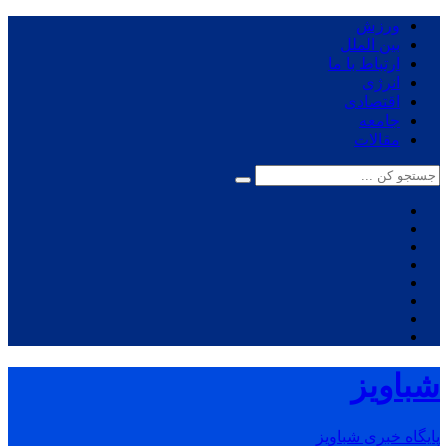
ورزش
بین الملل
ارتباط با ما
انرژی
اقتصادی
جامعه
مقالات
شباویز
پایگاه خبری شباویز