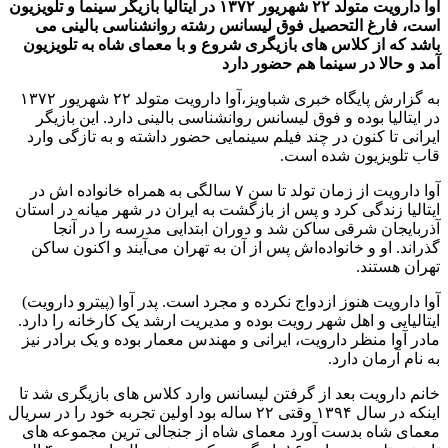
آوا دارویت متولد ۲۲ شهریور ۱۳۷۲ در ایتالیا بازیگر سینما و تلویزیون
است، فارغ التحصیل فوق لیسانس رشته روانشناسی بالینی می
باشد که از کلاس های بازیگری شروع و با معمای شاه به تلویزیون
آمد و حالا در سینما هم حضور دارد
به گزارش پایگاه خبری شباویز،آوا دارویت متولد ۲۲ شهریور ۱۳۷۲
در ایتالیا بوده و فوق لیسانس روانشناسی بالینی دارد. این بازیگر
ایرانی تا کنون در چند فیلم سینمایی حضور داشته و به تازگی وارد
قاب تلویزیون شده است.
آوا دارویت از زمان تولد تا سن ۷ سالگی به همراه خانواده اش در
ایتالیا زندگی کرد و پس از بازگشت به ایران در شهر میانه در استان
آذربایجان شرقی ساکن شد و دوران ابتدایی مدرسه را در آنجا
گذراند. او و خانواده‌اش پس از آن به تهران می‌آیند و اکنون ساکن
تهران هستند.
آوا دارویت هنوز ازدواج نکرده و مجرد است. پدر آوا (پیترو دارویت)
ایتالیایی و اهل شهر رویت بوده و مدیریت ارشد یک کارخانه را دارد.
مادر آوا منظر دارویت، ایرانی و مهندس معمار بوده و یک برادر نیز
به نام آرمان دارد.
خانم دارویت بعد از گرفتن لیسانس وارد کلاس های بازیگری شد تا
اینکه در سال ۱۳۹۴ وقتی ۲۲ ساله بود اولین تجربه خود را در سریال
معمای شاه بدست آورد معمای شاه از جنجالی ترین مجموعه های