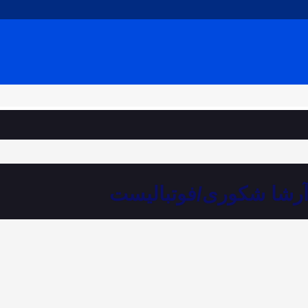
آرشا شکوری/فوتبالیست