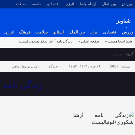
ورزش
بین الملل
ارتباط با ما
انرژی
اقتصادی
جامعه
مقالات
شباویز
پایگاه خبری شباویز
ورزش
اقتصادی
ایران
بین الملل
استانها
سلامت
فرهنگ
انرژی
شما اینجا هستید »
صفحه اصلی »
زندگی نامه آرشا شکوری/فوتبالیست
گروه :
ورزش
شناسه :
19624
۲۶ خرداد ۱۴۰۴ - ۱۱:۵۲
۰
دیدگاه
ارسال توسط :
پناهی
زندگی نامه 