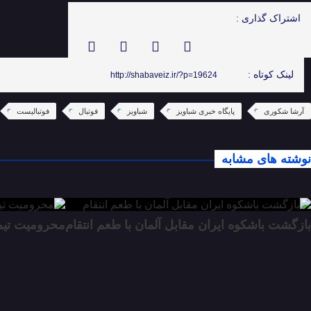
اشتراک گذاری :
لینک کوتاه :
http://shabaveiz.ir/?p=19624
آرشا شکوری
پایگاه خبری شباویز
شباویز
فوتبال
فوتبالیست
نوشته های مشابه
بازگشت باشکوه ایران مقابل آلمان با طعم انتقام
محرومیت تیم‌ه