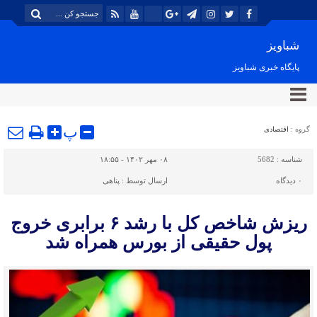
شباویز
پایگاه خبری شباویز
پ
گروه :
اقتصادی
شناسه :
5682
۰۸ مهر ۱۴۰۲ - ۱۸:۵۵
۰
دیدگاه
ارسال توسط :
پناهی
ریزش شاخص کل با رشد ۶ برابری خروج
پول حقیقی از بورس همراه شد