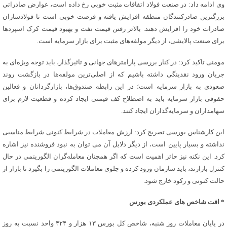
وی ادامه داد: در صنعت فولاد اتفاقات مثبت خوبی رخ داده است، عوارض صادراتی
بزرگترین صادرکنندگان منطقه افزایش یافته و فرصت خوبی است تا فولادسازان
صادرات خود را افزایش دهند. بالاتر رفتن قیمت نفت و بهبود قیمت کرک اسپرد‌ها
برای صنعت پالایشی، از دیگر مولفه‌های مثبت برای بازار سرمایه است.
مومنی تاکید کرد: در کنار بررسی پارامتر‌های جهانی و تاثیرگذار، باید توجه ویژه‌ای به
جریان ورود نقدینگی داشته باشیم که از اصلی‌ترین مولفه‌ها در بازگشت روند
صعودی به بازار سرمایه است؛ در این رابطه صندوق‌ها، بازارگردانان و فعالین
حقوقی بازار سرمایه باید به اصطلاح کف قیمتی ایجاد کرده و قطعیت لازم برای
سهامداران و سرمایه‌گذاران ایجاد کنند.
این کارشناس بورسی تصریح کرد: ارزش معاملات در شرایط کنونی شرایط مناسبی
نداشته و بسیار پایین است، از دیگر دلایل آن می توان به نبود فروشنده نیز اشاره
کرد. این نکنه نیز حائز اهمیت است که اگر همچنان معامله‌گران الگوریتمی در حال
کنترل بازارند، باید سازمان ورود کرده و جلوی معاملات الگوریتمی را بگیرد تا بازار از
حالت کنونی و رکود خارج شود.
* افت شاخص های عملکردی بورس
در پایان معاملات روز شنبه، شاخص کل بورس ۱۳ هزار و ۴۲۴ واحد نسبت به روز