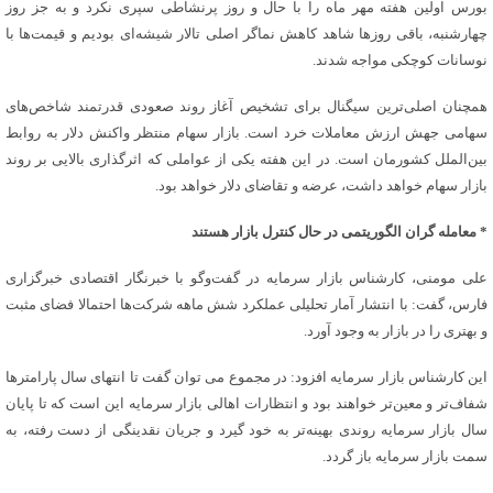
بورس اولین هفته مهر ماه را با حال و روز پرنشاطی سپری نکرد و به جز روز
چهارشنبه، باقی روزها شاهد کاهش نماگر اصلی تالار شیشه‌ای بودیم و قیمت‌ها با
نوسانات کوچکی مواجه شدند.
همچنان اصلی‌ترین سیگنال برای تشخیص آغاز روند صعودی قدرتمند شاخص‌های
سهامی جهش ارزش معاملات خرد است. بازار سهام منتظر واکنش دلار به روابط
بین‌الملل کشورمان است. در این هفته یکی از عواملی که اثرگذاری بالایی بر روند
بازار سهام خواهد داشت، عرضه و تقاضای دلار خواهد بود.
* معامله‌ گران الگوریتمی در حال کنترل بازار هستند
علی مومنی، کارشناس بازار سرمایه در گفت‌وگو با خبرنگار اقتصادی خبرگزاری
فارس، گفت: با انتشار آمار تحلیلی عملکرد شش ماهه شرکت‌ها احتمالا فضای مثبت
و بهتری را در بازار به وجود آورد.
این کارشناس بازار سرمایه افزود: در مجموع می توان گفت تا انتهای سال پارامتر‌ها
شفاف‌تر و معین‌تر خواهند بود و انتظارات اهالی بازار سرمایه این است که تا پایان
سال بازار سرمایه روندی بهینه‌تر به خود گیرد و جریان نقدینگی از دست رفته، به
سمت بازار سرمایه باز گردد.