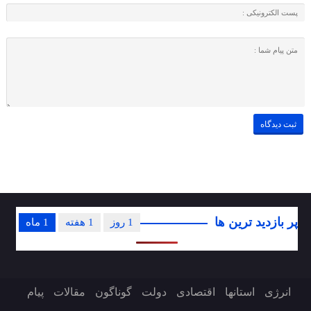
پر بازدید ترین ها
1 روز
1 هفته
1 ماه
انرژی
استانها
اقتصادی
دولت
گوناگون
مقالات
پیام