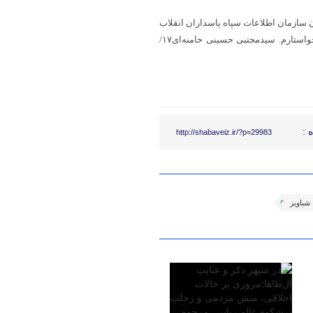
ن سازمان اطلاعات سپاه پاسداران انقلاب
اسلامی تبریک و تعزیت عرض می‌کنم و علوّ مقام او را از خداوند منّان خواستارم. سیدمجتبی حسینی خامنه‌ای۱۷/
 :
http://shabaveiz.ir/?p=29983
شباویز