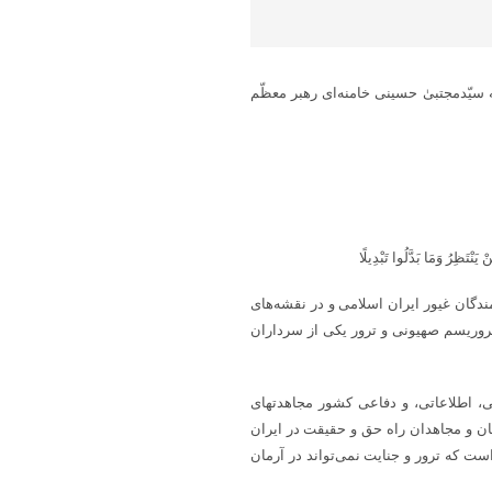
سیّدمجتبیٰ حسینی خامنه‌ای رهبر معظّم
نْتَظِرُ وَمَا بَدَّلُوا تَبْدِیلًا
دگان غیور ایران اسلامی و در نقشه‌های
وریسم صهیونی و ترور یکی از سرداران
، اطلاعاتی، و دفاعی کشور مجاهدتهای
ن و مجاهدان راه حق و حقیقت در ایران
ت که ترور و جنایت نمی‌تواند در آرمان