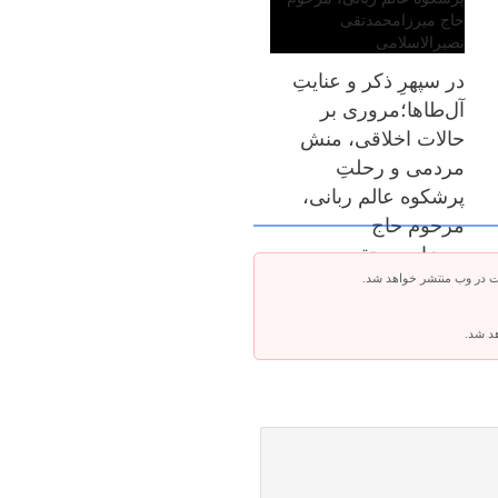
در سپهرِ ذکر و عنایتِ
آل‌طاها؛مروری بر
حالات اخلاقی، منش
مردمی و رحلتِ
پرشکوه عالم ربانی،
مرحوم حاج
میرزامحمدتقی
ت در وب منتشر خواهد شد.
نصیرالاسلامی
هد شد.