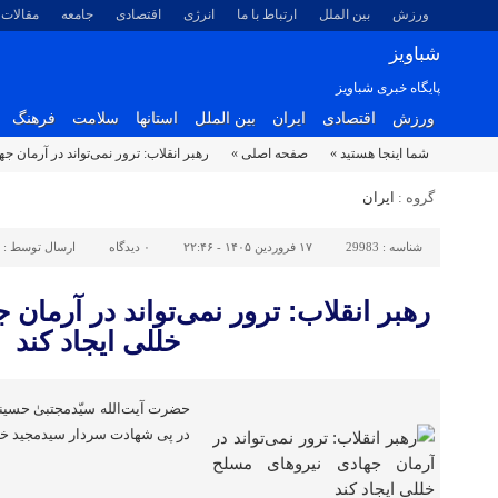
ورزش
بین الملل
ارتباط با ما
انرژی
اقتصادی
جامعه
مقالات
شباویز
پایگاه خبری شباویز
ورزش
اقتصادی
ایران
بین الملل
استانها
سلامت
فرهنگ
شما اینجا هستید »
صفحه اصلی »
رهبر انقلاب: ترور نمی‌تواند در آرمان ج
گروه :
ایران
شناسه :
29983
۱۷ فروردین ۱۴۰۵ - ۲۲:۴۶
۰
دیدگاه
ارسال توسط :
رهبر انقلاب: ترور نمی‌تواند در آرمان
خللی ایجاد کند
حضرت آیت‌الله سیّدمجتبیٰ حسینی
در پی شهادت سردار سیدمجید خا