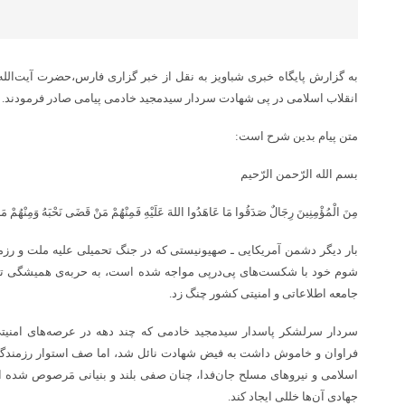
به گزارش پایگاه خبری شباویز به نقل از خبر گزاری فارس،حضرت آیت‌الله 
انقلاب اسلامی در پی شهادت سردار سیدمجید خادمی پیامی صادر فرمودند.
متن پیام بدین شرح است:
بسم الله الرّحمن الرّحیم
مِنَ الْمُؤْمِنِینَ رِجَالٌ صَدَقُوا مَا عَاهَدُوا اللهَ عَلَیْهِ فَمِنْهُمْ مَنْ قَضَى نَحْبَهُ وَمِنْهُمْ مَنْ یَ
بار دیگر دشمن آمریکایی ـ صهیونیستی که در جنگ تحمیلی علیه ملت و رزمن
شوم خود با شکست‌های پی‌درپی مواجه شده است، به حربه‌ی همیشگی تر
جامعه اطلاعاتی و امنیتی کشور چنگ زد.
سردار سرلشکر پاسدار سیدمجید خادمی که چند دهه در عرصه‌های امنیتی
فراوان و خاموش داشت به فیض شهادت نائل شد، اما صف استوار رزمندگا
اسلامی و نیروهای مسلح جان‌فدا، چنان صفی بلند و بنیانی مَرصوص شده اس
جهادی آن‌ها خللی ایجاد کند.