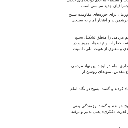
مت و تسلیم» به جای دوگانه‌های جعلی
جغرافیای جدید سیاسی است.
هم‌زمان برای حوزه‌های مقاومت بسیج
رشمردند و افتخار امام به بسیجی
یم مردمی را منطق تشکیل بسیج
ه خطرات و تهدیدها، امروز و در
دی و معنوی از هویت ملی، امنیت
یق بودن هدف‌گذاری امام در ایجاد این نهاد مردمی
اع مقدس، نمونه‌ای روشن از
 کردند و گفتند: بسیج در نگاه امام
ج خواندند و گفتند: رزمندگی یعنی
درت «فکری» یعنی تدبیر و ترفند