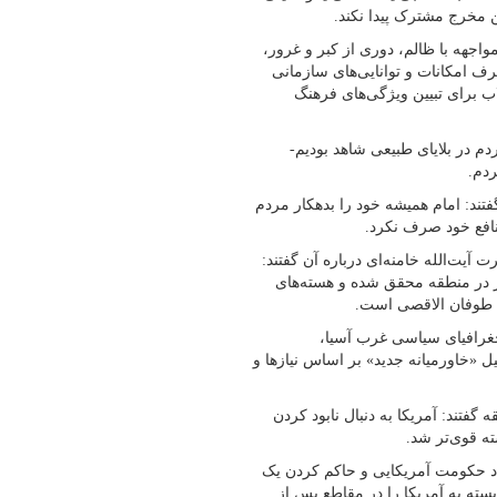
ن مخرج مشترک پیدا نکند.
واجهه با ظالم، دوری از کبر و غرور،
رف امکانات و توانایی‌های سازمانی
اب برای تبیین ویژگی‌های فرهنگ
م در بلایای طبیعی شاهد بودیم-
دم.
تند: امام همیشه خود را بدهکار مردم
منافع خود صرف نکرد.
ت‌الله خامنه‌ای درباره آن گفتند:
ز در منطقه محقق شده و هسته‌های
 طوفان الاقصی است.
جغرافیای سیاسی غرب آسیا،
یل «خاورمیانه جدید» بر اساس نیازها و
فتند: آمریکا به دنبال نابود کردن
جاد حکومت آمریکایی و حاکم کردن یک
سته به آمریکا را در مقاطع پس از