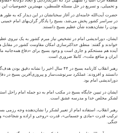
منطقه غرب آسیا را تسهیل کرد که آمریکازدایی و ایجاد دوگانه «مقاو
و تحمیلی، و تسریع در حل مسئله‌ فلسطین، مهمترین خصوصیات این 
حضرت آیت‌الله خامنه‌ای در آغاز سخنانشان در این دیدار که به طور 
در سراسر کشور پخش می‌شد، بسیج را یادگار گران‌بهای امام خمینی ب
بودن را نشان‌دهنده شأن عظیم بسیج دانستند.
ایشان، دوراندیشی امام در تشخیص نیاز مبرم کشور به یک نیروی عظ
خواندند و گفتند: منطق حداکثرسازی امکان مقاومت کشور در مقابل هم
آینده هم مستحکم و جاری است و وجود بسیج برای «دفاع همه‌جانبه ما
ایران و منافع ملت»، کاملا ضروری است.
رهبر انقلاب کارنامه بسیج در ۴۴ سال اخیر را نشانه دق
دانستند و افزودند: عملکرد سرنوشت‌ساز و پیروزی‌آفرین بسیج در دف
دوراندیشی امام بود.
ایشان در تبیین جایگاه بسیج در مکتب امام به دو جمله امام راحل استناد
لشکر مخلص خدا و مدرسه عشق است.
رهبر انقلاب، استفاده امام از تعبیر لشکر را نشان‌دهنده وجه رزمی بسی
ترکیب قدرت «مادی و جسمانی»، قدرت «روحی و اراده و شجاعت» و ق
جنگی.