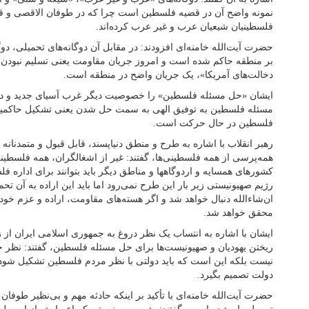
نمونه واضح آن در قضیه فلسطین است چرا که در طوفان الاقصی و قبل
فلسطینیان شیعیان عرب و غیر عرب کرده‌اند.
حضرت آیت‌الله خامنه‌ای افزودند: در مقابل آن دوگانه‌های تحمیلی، دو
بر منطقه حاکم شده است و امروز جریان مقاومت یعنی تسلیم نبودن در
دخالت‌های آمریکا»، یک جریان واضح در منطقه است.
ایشان «حل مسئله فلسطین» را خصوصیت دیگر غرب آسیای جدید و در ح
مسئله فلسطین به توفیق الهی به سمت حل شدن یعنی تشکیل حاکم
فلسطین در حال حرکت است.
رهبر انقلاب با اشاره به طرح و منطق دنیاپسند، قابل قبول و متمدنا
همه‌پرسی از همه فلسطینی‌ها، گفتند: غیر از اشغالگران، همه فلسطی
کشورهای همسایه و اردوگاهها و مناطق دیگر باید بتوانند برای اداره ف
رژیم صهیونیستی زیر بار این طرح نمی‌رود اما باید این اراده به آن ت
ان‌شاءالله دنبال خواهد شد و اگر هسته‌های مقاومت، اراده و عزم خود
محقق خواهد شد.
ایشان با اشاره به انتساب یک نظر دروغ به جمهوری اسلامی ایران از زبا
ریختن یهودیان و صهیونیست‌ها برای حل مسئله فلسطین، گفتند: نظر 
نیست بلکه این است که باید دولتی با نظر مردم فلسطین تشکیل شود و 
دولت تصمیم بگیرد.
حضرت آیت‌الله خامنه‌ای با تأکید بر اینکه حادثه مهم و بی‌نظیر طوف