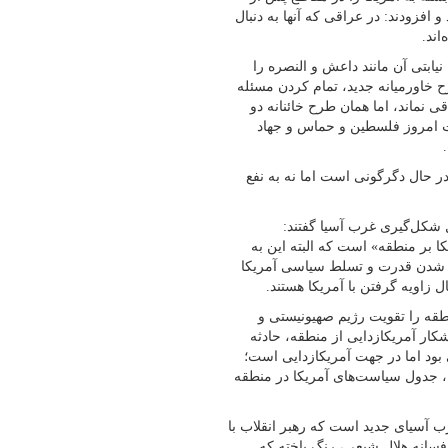
افزودند: در عراقی که آنها به دنبال
اند.
ابتی آن مانند داعش و النصره را
طرح خاورمیانه جدید، تمام کردن مسئله
ی نماند، اما همان طرح خائنانه دو
ت امروز فلسطین و حماس و جهاد
در حال دگرگونی است اما نه به نفع
 شکل‌گیری غرب آسیا گفتند:
بر منطقه» است که البته این به
ل شدن قدرت و تسلط سیاسی آمریکا
زاویه گرفتن با آمریکا هستند.
طقه را تقویت رژیم صهیونیستی و
شکار آمریکازدایی از منطقه، حادثه
بود اما در جهت آمریکازدایی است؛
ن، جدول سیاست‌های آمریکا در منطقه
 آسیای جدید است که رهبر انقلاب با
افسانه هلال شیعی، رنگ باخته که