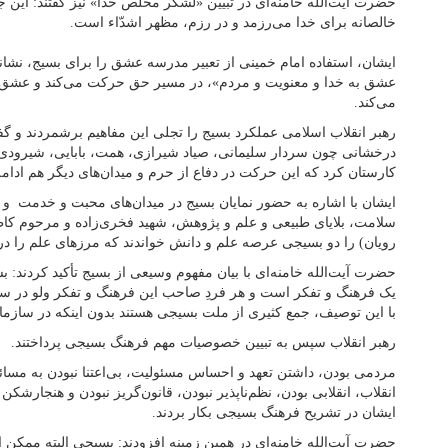
حضرت آیت‌الله خامنه‌ای در تبیین «لشکر مخلص خدا» نیز گفتند: این 
خالصانه برای خدا می‌رزمد و در رزم، مظهر اشدّاء است.
ایشان، استفاده امام خمینی از تعبیر مدرسه عشق را برای بسیج، نشانه
عشق به خدا و معنویت و مردم»، در مسیر حق حرکت می‌کند و عشق و
می‌کند.
رهبر انقلاب اسلامی عملکرد بسیج را تجلی این مفاهیم برشمردند و گفت
درخشانی چون سردار سلیمانی، صیاد شیرازی، همت، بابایی، شیرودی،
کارستان کرد که این حرکت در دفاع از حرم و میدان‌های دیگر هم ادام
ایشان با اشاره به حضور نمایان بسیج در میدان‌های محبت و خدمت و 
سلامت، بلایای طبیعی و علم و پژوهش، شهید فخری‌زاده و مرحوم ک
رویان) را دو بسیجی عرصه علم و دانش خواندند که مرزهای علم را در 
حضرت آیت‌الله خامنه‌ای با بیان مفهوم وسیعی از بسیج تأکید کردند: ب
یک فرهنگ و تفکر است و هر فردِ صاحب این فرهنگ و تفکر ولو در س
با این توصیف، جمع کثیری از ملت بسیجی هستند بدون اینکه در سازما
رهبر انقلاب سپس به تبیین خصوصیات مهم فرهنگ بسیجی پرداختند.
مردمی بودن، داشتن تعهد و احساس مسئولیت، بی‌اعتنا نبودن به مسائ
انقلاب، انقلابی بودن، نظم‌ناپذیر نبودن، قانون‌گریز نبودن و هنجارشکن
ایشان در تشریح فرهنگ بسیجی بکار بردند.
حضرت آیت‌الله خامنه‌ای در همین زمینه افزودند: بسیجی البته ممکن