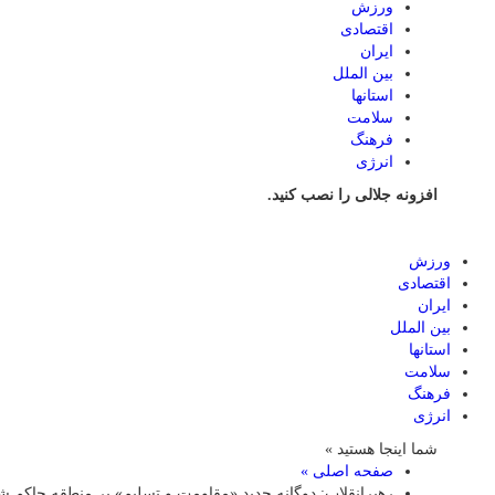
ورزش
اقتصادی
ایران
بین الملل
استانها
سلامت
فرهنگ
انرژی
افزونه جلالی را نصب کنید.
ورزش
اقتصادی
ایران
بین الملل
استانها
سلامت
فرهنگ
انرژی
شما اینجا هستید »
صفحه اصلی »
رهبرانقلاب: دوگانه جدید «مقاومت و تسلیم» بر منطقه حاکم 