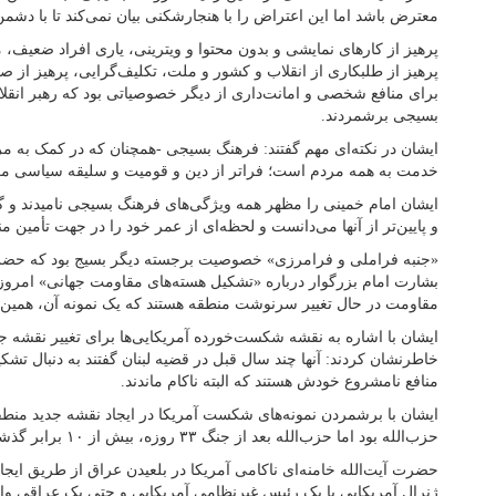
معترض باشد اما این اعتراض را با هنجارشکنی بیان نمی‌کند تا با دشم
پرهیز از کارهای نمایشی و بدون محتوا و ویترینی، یاری افراد ضعیف، م
پرهیز از طلبکاری از انقلاب و کشور و ملت، تکلیف‌گرایی، پرهیز از ص
برای منافع شخصی و امانت‌‌داری از دیگر خصوصیاتی بود که رهبر انقل
بسیجی برشمردند.
ایشان در نکته‌ای مهم گفتند: فرهنگ بسیجی -همچنان که در کمک به مرد
خدمت به همه مردم است؛ فراتر از دین و قومیت و سلیقه سیاسی مر
ایشان امام خمینی را مظهر همه ویژگی‌های فرهنگ بسیجی نامیدند و گف
و پایین‌تر از آنها می‌دانست و لحظه‌ای از عمر خود را در جهت تأمین 
«جنبه فراملی و فرامرزی» خصوصیت برجسته دیگر بسیج بود که حضرت آی
بشارت امام بزرگوار درباره «تشکیل هسته‌های مقاومت جهانی» امرو
مقاومت در حال تغییر سرنوشت منطقه هستند که یک نمونه آن، همین
ایشان با اشاره به نقشه شکست‌خورده آمریکایی‌ها برای تغییر نقشه 
خاطرنشان کردند: آنها چند سال قبل در قضیه لبنان گفتند به دنبال تشک
منافع نامشروع خودش هستند که البته ناکام ماندند.
ایشان با برشمردن نمونه‌های شکست آمریکا در ایجاد نقشه جدید منطقه گ
حزب‌الله بود اما حزب‌الله بعد از جنگ ۳۳ روزه، بیش از ۱۰ برابر گذشته قوی‌تر شد.
حضرت آیت‌الله خامنه‌ای ناکامی آمریکا در بلعیدن عراق از طریق ای
ژنرال آمریکایی یا یک رئیس غیرنظامی آمریکایی و حتی یک عراقی واب