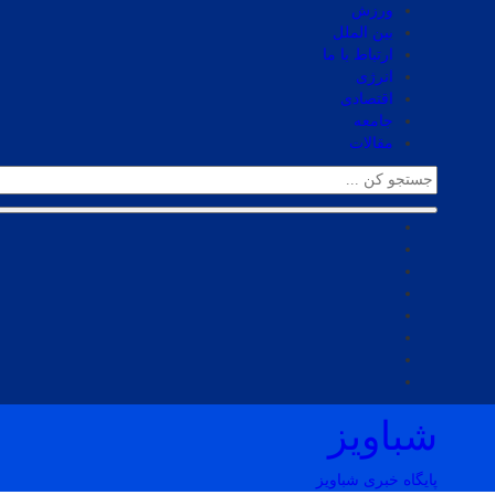
ورزش
بین الملل
ارتباط با ما
انرژی
اقتصادی
جامعه
مقالات
شباویز
پایگاه خبری شباویز