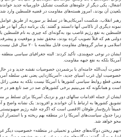
اشغال، یکی دیگر از جلوه‌های شکست تشکیل خاورمیانه جدید خواندند و 
بلعیدن آن بودند، امروز هسته‌های مقاومت در قضیه فلسطین وارد شده‌
رهبر انقلاب، شکست آمریکایی‌ها در تسلط بر سوریه از طریق عوامل نی
نمونه دیگری از ناکامی آنها دانستند و گفتند: یک برنامه دیگر آنها در 
فلسطین به نفع رژیم غاصب بود به‌گونه‌ای که چیزی به نام فلسطین باق
دولتی هم که قبلاً تصویب کرده بودند، محقق نشد و موقعیت و پیشرف
اسلامی و سایر گروه‌های مقاومت قابل مقایسه با ۲۰ سال قبل نیست.
ایشان در نوعی جمع‌بندی، تأکید کردند: البته جغرافیای سیاسی منطقه 
آمریکا بلکه به نفع جبهه مقاومت.
حضرت آیت‌الله خامنه‌ای با برشمردن خصوصیات نقشه جدید و در حال
خصوصیت اول غرب آسیای جدید، «آمریکازدایی یعنی نفی سلطه آمریکا 
معنی قطع روابط سیاسی کشورها با آمریکا نیست بلکه به معنی زائ
است و همانگونه که می‌بینیم برخی کشورهای صد در صد تابع هم در حال 
ایشان از جمله اقدامات سالهای دور و نزدیک آمریکا برای تسلط بر من
تشویق کشورها به ارتباط با آن خواندند و افزودند: یک نشانه واضح و آ
عمیقاً تاریخ‌ساز طوفان الاقصی است که اگرچه علیه رژیم صهیونیستی 
زیرا جدول سیاست‌های آمریکا را در منطقه بهم ریخته و با استمرار آ
محو خواهد شد.
«بهم ریختن دوگانه‌های جعلی و تحمیلی در منطقه» خصوصیت دیگر غرب
اشاره به آن گفتند: دوگانه‌های «عرب و غیر عرب»، «شیعه و سنّی» و 