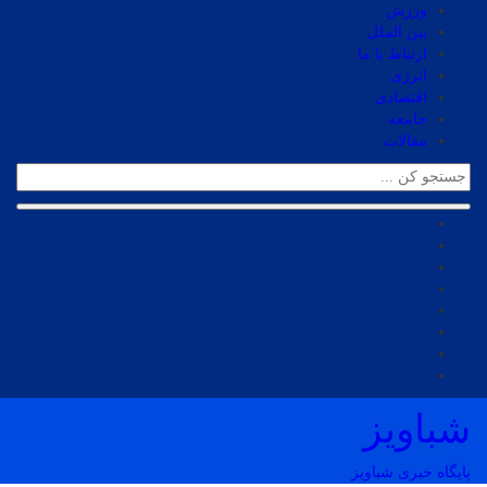
ورزش
بین الملل
ارتباط با ما
انرژی
اقتصادی
جامعه
مقالات
شباویز
پایگاه خبری شباویز