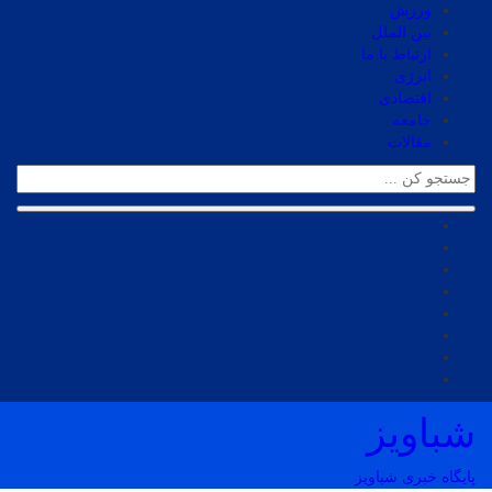
ورزش
بین الملل
ارتباط با ما
انرژی
اقتصادی
جامعه
مقالات
شباویز
پایگاه خبری شباویز