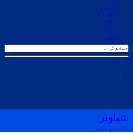
ورزش
بین الملل
ارتباط با ما
انرژی
اقتصادی
جامعه
مقالات
شباویز
پایگاه خبری شباویز