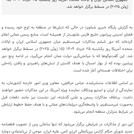
جمهوری اسلامی ایران و ایالات متحده آمریکا روز یکشنبه ۲۵ خرداد ۱۴۰۴ (۱۵
ژوئن ۲۰۲۵) در مسقط برگزار خواهد شد.
به گزارش پایگاه خبری شباویز؛ در حالی که تنش‌ها در منطقه به اوج خود رسیده و
فضای امنیتی پیرامون خلیج فارس ملتهب‌تر از همیشه است، منابع رسمی عمانی اعلام
کرده‌اند که دور ششم مذاکرات غیرمستقیم میان جمهوری اسلامی ایران و ایالات
متحده آمریکا روز یکشنبه ۲۵ خرداد ۱۴۰۴ (۱۵ ژوئن ۲۰۲۵) در مسقط برگزار خواهد
شد. این گفت‌وگوها که با میانجی‌گری دولت عمان انجام می‌گیرد، در ادامه پنج دور
پیشین بوده که از بهار امسال با هدف کاستن از تنش‌های راهبردی و یافتن راه‌حلی
برای اختلافات هسته‌ای آغاز شده است.
بر اساس اطلاعات منتشرشده، عباس عراقچی، معاون وزیر امور خارجه کشورمان، به
نمایندگی از ایران و استیو ویتکاف، نماینده ویژه آمریکا، در این مذاکرات حضور خواهند
داشت. برخلاف مذاکرات رسمی و علنی گذشته، این نشست نیز مانند دفعات قبل
به‌صورت غیرمستقیم، با واسطه‌گری دیپلمات‌های عمانی و با هدف حفظ خطوط ارتباطی
در شرایط متزلزل منطقه انجام می‌شود.
این دور از مذاکرات در شرایطی برگزار می‌شود که تنها ساعاتی پس از تصویب قطعنامه
جدید شورای حکام آژانس بین‌المللی انرژی اتمی علیه ایران، موجی از بی‌اعتمادی دوباره