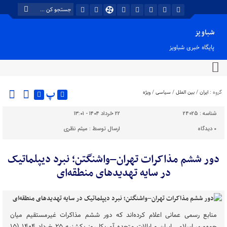
شباویز
پایگاه خبری شباویز
پ
گروه :
ایران
/
بین الملل
/
سیاسی
/
ویژه
شناسه :
24025
۲۲ خرداد ۱۴۰۴ - ۱۳:۰۱
۰
دیدگاه
ارسال توسط :
میثم نظری
دور ششم مذاکرات تهران–واشنگتن؛ نبرد دیپلماتیک
در سایه تهدیدهای منطقه‌ای
منابع رسمی عمانی اعلام کرده‌اند که دور ششم مذاکرات غیرمستقیم میان