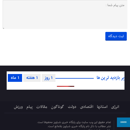
پر بازدید ترین ها
1 روز
1 هفته
1 ماه
انرژی
استانها
اقتصادی
دولت
گوناگون
مقالات
پیام
ورزش
تمام حقوق این وب سایت برای پایگاه خبری شباویز محفوظ است.
نشر مطالب با ذکر نام پایگاه خبری شباویز بلامانع است.