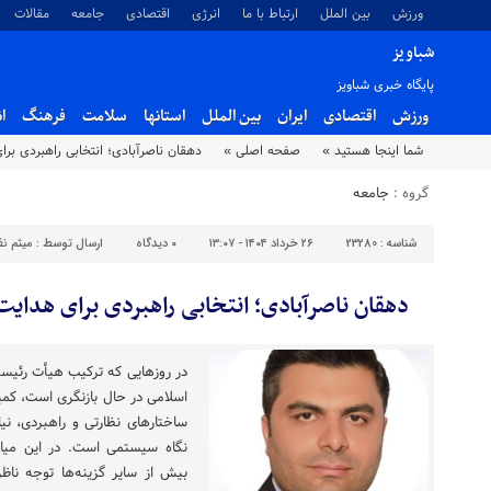
ورزش
بین الملل
ارتباط با ما
انرژی
اقتصادی
جامعه
مقالات
شباویز
پایگاه خبری شباویز
ورزش
اقتصادی
ایران
بین الملل
استانها
سلامت
فرهنگ
ا
شما اینجا هستید »
صفحه اصلی »
دهقان ناصرآبادی؛ انتخابی راهبردی ب
گروه :
جامعه
شناسه :
23280
۲۶ خرداد ۱۴۰۴ - ۱۳:۰۷
۰
دیدگاه
ارسال توسط :
میثم ن
دهقان ناصرآبادی؛ انتخابی راهبردی برای هدا
در روزهایی که ترکیب هیأت رئ
اسلامی در حال بازنگری است، کمیس
ساختارهای نظارتی و راهبردی، ن
نگاه سیستمی است. در این میان،
بیش از سایر گزینه‌ها توجه ناظر