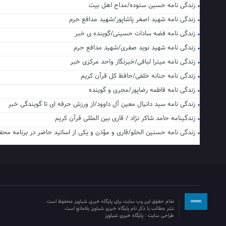
زندگی نامه حسین ستوده/مداح اهل بیت
زندگی نامه شهید اصغر پاشاپور/شهید مدافع حرم
زندگی نامه فضه سادات حسینی/گوینده ی خبر
زندگی نامه شهید نوید صفری/شهید مدافع حرم
زندگی نامه میترا لبافی/خبرنگار واحد مرکزی خبر
زندگی نامه حنانه خلفی/حافظ کل قرآن کریم
زندگی نامه فاطمه رضاپور/مجری و گوینده
زندگی نامه سید دانیال معین آل داوود/از ورزش حرفه ای تا گویندگی خبر
زندگینامه حامد شاکر نژاد / قاری بین المللی قرآن کریم
زندگی نامه حسنین الحلو/قاری و مؤذن و یکی از اساتید حاضر در برنامه محف
تمام حقوق این وب سایت برای پایگاه خبری شباویز محفوظ است.
نشر مطالب با ذکر نام پایگاه خبری شباویز بلامانع است.
طراحی سایت :
پایگاه خبری شباویز