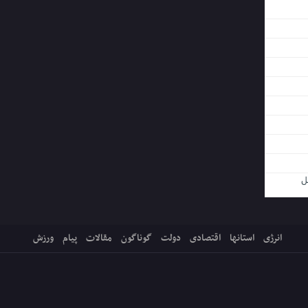
ل
انرژی
استانها
اقتصادی
دولت
گوناگون
مقالات
پیام
ورزش