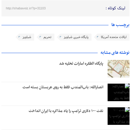
لینک کوتاه :
http://shabaveiz.ir/?p=31103
برچسب ها
ایالات متحده آمریکا
پایگاه خبری شباویز
تحریم
شباویز
نوشته های مشابه
پایگاه الظفره امارات تخلیه شد
انصارالله: باب‌المندب فقط به روی عربستان بسته است
نفت ۱۰۰ دلاری ترامپ را یاد مذاکره با ایران انداخت