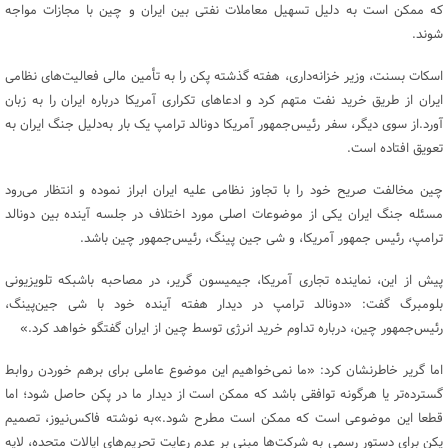
که ممکن است به دلیل تسهیل معاملات نفتی بین ایران و چین با مجازات مواجه
شوند.
اسکات بسنت، وزیر خزانه‌داری، هفته گذشته پکن را به تأمین مالی فعالیت‌های نظامی
ایران از طریق خرید نفت متهم کرد و ادعاهای تکراری آمریکا درباره ایران را به زبان
آورد.از سوی دیگر، سفر رئیس‌جمهور آمریکا دونالد ترامپ یک بار به‌دلیل جنگ ایران به
تعویق افتاده است.
چین مخالفت صریح خود را با تجاوز نظامی علیه ایران ابراز نموده و انتظار می‌رود
مسئله جنگ ایران یکی از موضوعات اصلی مورد اختلاف در جلسه آینده بین دونالد
ترامپ، رئیس جمهور آمریکا، و شی جین پینگ، رئیس‌جمهور چین باشد.
پیش از این، نماینده تجاری آمریکا، جیمیسون گریر، در مصاحبه باشبکه تلویزیونی
بلومبرگ گفت: «دونالد ترامپ در دیدار هفته آینده خود با شی جین‌پینگ،
رئیس‌جمهور چین، درباره تداوم خرید انرژی توسط چین از ایران گفتگو خواهد کرد.»
اما گریر خاطرنشان کرد: «ما نمی‌خواهیم این موضوع عاملی برای برهم خوردن روابط
گسترده‌تر یا هرگونه توافقی باشد که ممکن است از دیدار ما در پکن حاصل شود؛ اما
قطعا این موضوعی است که ممکن است مطرح شود.»به نوشته فاکس‌نیوز، تصمیم
پکن برای دستور رسمی به شرکت‌ها مبنی بر عدم رعایت تحریم‌های ایالات متحده، لایه