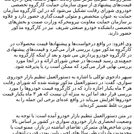
قیمت‌های پیشنهادی از سوی سازمان حمایت کارگروه تخصصی
خودروی شورای رقابت تشکیل می‌شود که در این کارگروه سازمان
حمایت به عنوان متخصص و متولی قیمت‌گذاری حضور دارد و علاوه
بر سازمان حمایت معاونت نیرومحرکه وزارت صمت و بخش‌های
تخصصی دانشکده خودرو صنعتی شریف نیز در کارگروه مذکور
حضور دارند.
وی افزود: در واقع درخواست‌ها و پیشنهادها قیمت محصولات در
کارگروه مذکور مورد بررسی قرار می‌گیرد و قیمت‌های پیشنهادی
در کارگروه خودرو پردازش می شود و بعد از اینکه کارگروه به
جمع‌بندی رسید قیمت‌ها در صحن شورای ارائه و در آنجا مورد
بررسی نهایی قرار می‌گیرد که ممکن است رد یا پذیرفته شود.
سپهر دادجوی توکلی با اشاره به دستورالعمل تنظیم بازار خودروی
سواری، گفت: در دستورالعمل مذکور نوشته شده که شورای رقابت
هر ۳ ماه یکبار اجازه دارد که در کارگروه قیمت خودروها را مورد
بررسی قرار دهد اما این به منزله آن نیست که هر ۳ ماه یکبار قیمت
خودروها افزایش می‌یابد در واقع عده‌ای برخی این جمله را به
صورت غلط تفسیر کرده‌اند.
در متن دستورالعمل تنظیم بازار خودرو آمده است: با توجه به
وضعیت انحصاری بازار خودروی سواری در کشور بر اساس بالا
بودن شاخص‌های متمرکز، تقاضای انباشته در بازار،‌ ممنوعیت یا
محدودیت واردات طی سال‌های اخیر، پایین بودن قدرت انتخاب