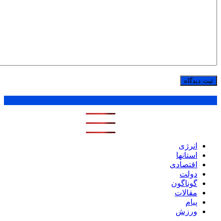
پر بازدید ترین ها
1 روز
1 هفته
1 ماه
انرژی
استانها
اقتصادی
دولت
گوناگون
مقالات
پیام
ورزش