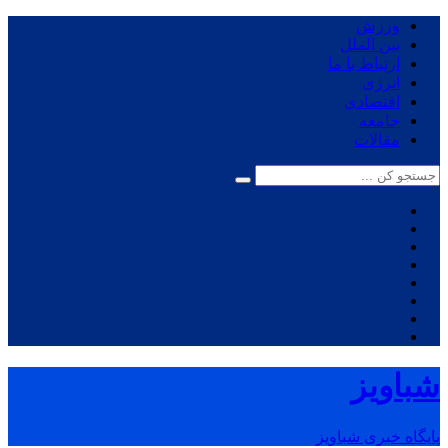
ورزش
بین الملل
ارتباط با ما
انرژی
اقتصادی
جامعه
مقالات
شباویز
پایگاه خبری شباویز