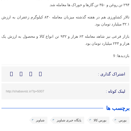
۲۹۴ تن روغن و ۳۵۰ تن گازها و خوراک ها معامله شد.
تالار کشاورزی هم در هفته گذشته میزبان معامله ۸۳۰ کیلوگرم زعفران به ارزش
۳۲.۱ میلیارد تومان بود.
بازار فرعی نیز شاهد معامله ۶۳ هزار و ۹۳۲ تن انواع کالا و محصول به ارزش یک
هزار و ۲۴۴ میلیارد تومان بود.
بازدیدها: 9
اشتراک گذاری :
لینک کوتاه :
http://shabaveiz.ir/?p=5007
برچسب ها
بورس
بورس کالا
پایگاه خبری شباویز
شباویز