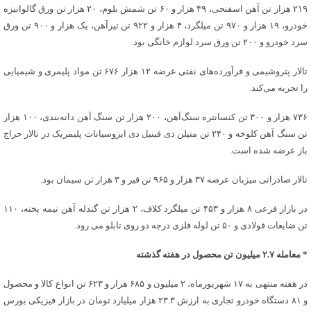
۲۱۹ هزار تن آهن اسفنجی، ۴۹ هزار و ۶۰ تن شمش بلوم، ۲۰ هزار تن ورق گالوانیزه
خودرو، ۱۹ هزار و ۹۷۰ تن میلگرد، ۴ هزار و ۹۲۲ تن تیرآهن، یک هزار و ۹۰۰ تن ورق
سرد خودرو و ۲۰۰ تن ورق سرد لوازم خانگی بود.
تالار پتروشیمی و فرآورده‌های نفتی عرضه ۱۲ هزار ۶۷۶ تن مواد پلیمری و شیمیایی
را تجربه می‌کند.
۷۳۶ هزار و ۳۰۰ تن کنسانتره سنگ‌آهن، ۲۰۰ هزار تن سنگ آهن دانه‌بندی، ۱۰۰ هزار
تن سنگ آهن کلوخه و ۲۴۰ تن متیلن دی فینیل دی ایزوسیانات پلیمریک در تالار حراج
باز عرضه شده است.
تالار صادراتی میزبان عرضه ۳۷ هزار و ۹۶۵ تن قیر و ۳ هزار تن سیمان بود.
در بازار فرعی ۸ هزار و ۴۵۳ تن میلگرد کلاف، ۲ هزار تن گندله آهن نیمه پخته، ۱۱۰
تن ضایعات فولادی و ۵۰ تن لوله فلزی درجه دو روی تابلو می رود.
* معامله ۲.۷ میلیون تن محصول در هفته گذشته
در هفته منتهی به ۱۷ شهریورماه، ۲ میلیون و ۶۸۵ هزار و ۶۲۳ تن انواع کالا و محصول
و ۸۱ دستگاه خودرو تجاری به ارزش ۲۳.۳ هزار میلیارد تومان در بازار فیزیکی بورس