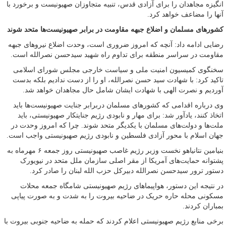
انگیزه مجاهدان را برای آزادی قدس، تنبیه متجاوزان صهیونیست و برخورد با
آنها را مضاعف خواهد کرد.
کشورهای مسلمان و اضلاع جبهه مقاومت در برابر صهیونیست‌ها متحد شوند
رضایی ادامه داد: آنچه که امروز ضروری است، وحدت اضلاع نیروهای جبهه
مقاومت در سراسر منطقه برای تداوم راه شهید سیدحسن نصرالله است.
سخنگوی کمیسیون امنیت ملی و سیاست خارجی مجلس شورای اسلامی
تاکید کرد: با شهادت سید حسن نصرالله، او را از دست ندادیم بلکه بدست
آوردیم و نصرت الهی با شهادت ایشان شامل حال مجاهدان خواهد شد.
وی درباره اقدامی که کشورهای مسلمان دربرابر جنایت صهیونیست‌ها باید
اتخاذ کنند، یادآور شد: برای مهار و نابودی رژیم جنایتکار صهیونیستی، باید
ملت‌ها و دولت‌های مسلمان با یکدیگر متحد شوند. چرا که امروز وحدت در
جهان اسلام با محور آزادی فلسطین و نابودی رژیم صهیونیستی واجب است.
بنیامین نتانیاهو نخست وزیر رژیم غاصب صهیونیستی روز جمعه ۶ مهرماه به
پشتوانه حمایت‌های آمریکا از مقر اصلی سازمان ملل متحد در نیویورک
دستور ترور سیدحسن نصرالله دبیرکل حزب الله لبنان را صادر کرد.
در نتیجه این دستور، هواپیماهای رژیم صهیونیستی شامگاه جمعه محلات
مسکونی محله حاره حریک در ضاحیه بیروت را به شدت و به صورت پیاپی
بمباران کردند.
برخی منابع رژیم صهیونیستی اعلام کردند که حمله به ضاحیه جنوبی بیروت با