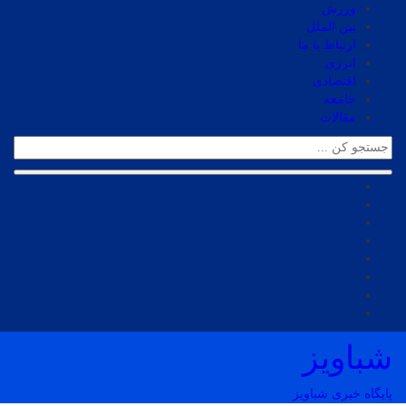
ورزش
بین الملل
ارتباط با ما
انرژی
اقتصادی
جامعه
مقالات
شباویز
پایگاه خبری شباویز