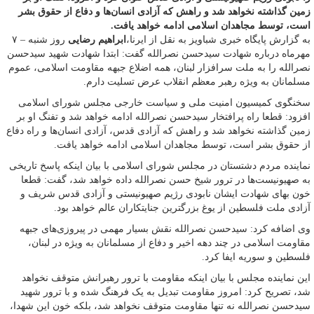
زمین گذاشته نخواهد شد و راهش که آزادی انسان‌ها و دفاع از حقوق بشر
است، توسط مجاهدان اسلامی ادامه خواهد یافت.
به گزارش پایگاه خبری شباویز به نقل از ایرنا،
ابراهیم رضایی
روز شنبه – ۷
مهرماه درباره شهادت سیدحسن نصرالله گفت: ابتدا شهادت شهید سیدحسن
نصرالله را به ملت سرافزار لبنان، همه اضلاع جبهه مقاومت اسلامی، عموم
مسلمانان به ویژه رهبر معظم انقلاب عرض تسلیت دارم.
سخنگوی کمیسیون امنیت ملی و سیاست خارجی مجلس شورای اسلامی
افزود: قطعا راه پرافتخار سیدحسن نصرالله ادامه خواهد شد و تفنگ او بر
زمین گذاشته نخواهد شد و راهش که آزادی قدس، آزادی انسان‌ها و راه دفاع
از حقوق بشر است، توسط مجاهدان اسلامی ادامه خواهد یافت.
نماینده مردم دشتستان در مجلس شورای اسلامی با بیان اینکه پاسخ تاریخی
به صهیونیست‌ها در ترور شیخ حسن نصرالله داده خواهد شد، گفت: قطعا
خون بهای شهادت ایشان نابودی رژیم صهیونیستی و آزادی قدس شریف و
آزادی ملت فلسطین از یوغ بزرگترین جنایتکاران عالم خواهد بود.
وی اضافه کرد: سیدحسن نصرالله نقش بسیار مهمی در پیروزی‌های جبهه
مقاومت اسلامی در چند دهه اخیر و دفاع از مسلمانان به ویژه در لبنان،
فلسطین و سوریه ایفا کرد.
این نماینده مجلس با بیان اینکه مقاومت با ترور رهبرانش متوقف نخواهد
شد، تصریح کرد: امروز مقاومت تبدیل به یک فرهنگ شده و با ترور شهید
سیدحسن نصرالله نه تنها مقاومت متوقف نخواهد شد، بلکه خون این شهدا،