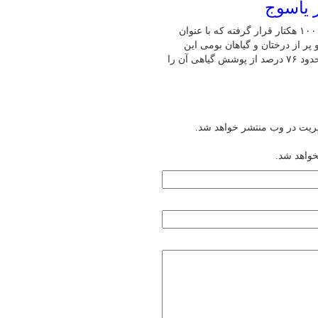
 یاسوج
در شمال شرق شهر یاسوج، منطقه‌ای سرسبز با مساحتی نزدیک به ۱۰۰۰ هکتار قرار گرفته که با عنوان
ر از درختان و گیاهان بومی این
منطقه. پوشش گیاهی غالب این پارک، درختان بلوط ایرانی است که حدود ۷۶ درصد از پوشش گیاهی آن را
یریت در وب منتشر خواهد شد.
خواهد شد.