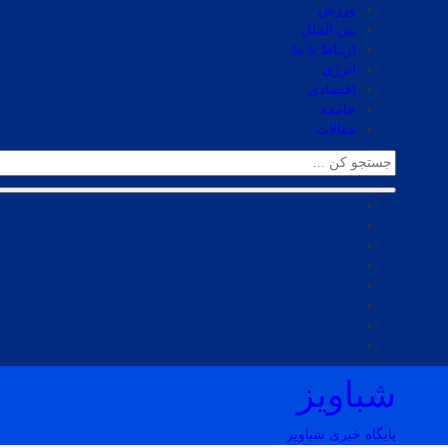
ورزش
بین الملل
ارتباط با ما
انرژی
اقتصادی
جامعه
مقالات
شباویز
پایگاه خبری شباویز