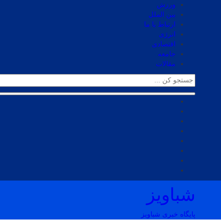
ورزش
بین الملل
ارتباط با ما
انرژی
اقتصادی
جامعه
مقالات
شباویز
پایگاه خبری شباویز