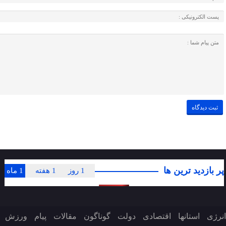
پر بازدید ترین ها
1 روز
1 هفته
1 ماه
انرژی
استانها
اقتصادی
دولت
گوناگون
مقالات
پیام
ورزش