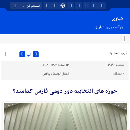
شباویز
پایگاه خبری شباویز
پ
گروه :
استانها
شناسه :
10909
۱۳ اسفند ۱۴۰۲ - ۱۷:۰۴
۰
دیدگاه
ارسال توسط :
پناهی
حوزه های انتخابیه دور دومی فارس کدامند؟