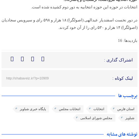
انتخابات در حوزه این حوزه انتخابیه به دور دوم کشیده شده است.
در دور نخست اسفندیار عبدالهی (اصولگرا) ۱۸ هزار و ۵۹۸ رای و سیرویس سجادیان
(اصولگرا) ۱۴ هزار و ۵۳۰ رای را از آن خود کردند.
بازدیدها: 16
اشتراک گذاری :
لینک کوتاه :
http://shabaveiz.ir/?p=10909
برچسب ها
استان فارس
انتخابات
انتخابات مجلس
پایگاه خبری شباویز
شباویز
مجلس شورای اسلامی
نوشته های مشابه