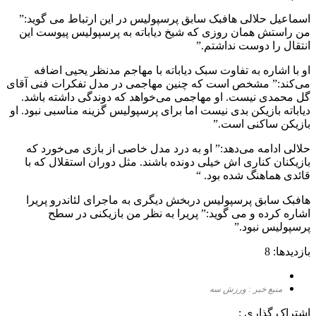
اسماعیل حلالی هافبک سابق پرسپولیس در این ارتباط می گوید:”
من راستش همان روزی که شیخ دیاباته به پرسپولیس پیوست این
انتقال را دوست نداشتم.”
او با اشاره به تفاوت سبک دیاباته با مهاجم مدنظر یحیی اضافه
می‌کند:” مشخص است که چنین مهاجمی در مدل تفکرات فنی آقای
گل محمدی نیست. او مهاجمی می‌خواهد که دوندگی داشته باشد.
دیاباته بازیکن بدی نیست اما برای پرسپولیس گزینه مناسبی نبود. او
بازیکن ساکنی است.”
حلالی ادامه می‌دهد:” او به درد مدل خاصی از بازی می‎‌خورد که
بازیکنان کناری اش خیلی دونده باشند. مثل دوران استقلال که با
قائدی هماهنگ شده بود. “
هافبک سابق پرسپولیس دربخش دیگری به ماجرای لئاندرو پریرا
اشاره کرده و می گوید:” پریرا به نظر من بازیکنی در سطح
پرسپولیس نبود.”
بازدیدها: 8
منبع خبر : ورزش سه
اشتراک گذاری :