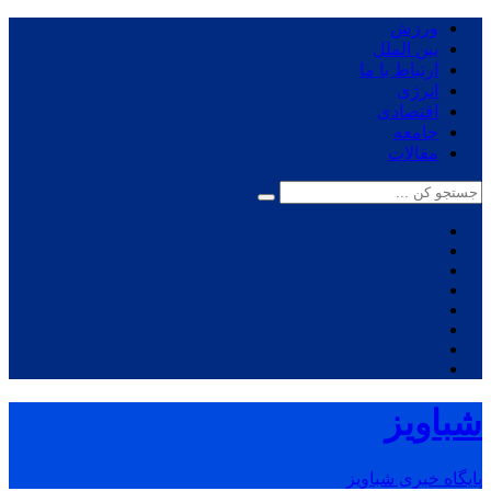
ورزش
بین الملل
ارتباط با ما
انرژی
اقتصادی
جامعه
مقالات
شباویز
پایگاه خبری شباویز