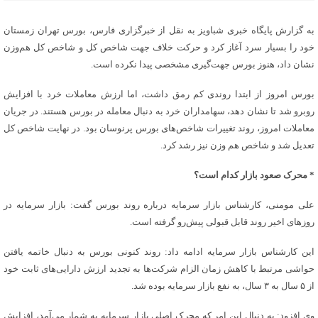
به گزارش پایگاه خبری شباویز به نقل از خبرگزاری فارس، بورس تهران زمستان
خود را بسیار سرد آغاز کرد و حرکت خلاف جهت شاخص کل و شاخص کل هم‌وزن
نشان داد، هنوز بورس جهت‌گیری مشخصی پیدا نکرده است.
بورس امروز از ابتدا روندی کم رمق داشت، اما ارزش معاملات خرد با افزایش
روبرو شد تا نشان دهد، سهامداران خرد به دنبال معامله در بورس هستند. در جریان
معاملات امروز، روند تغییرات شاخص‌های بورس پرنوسان بود. در نهایت شاخص کل
تعدیل شد و شاخص هم وزن نیز رشد کرد.
* محرک صعود بازار کدام است؟
علی مومنی، کارشناس بازار سرمایه درباره روند بورس گفت: بازار سرمایه در
روزهای اخیر روند قابل قبولی پیش‌رو گرفته است.
این کارشناس بازار سرمایه ادامه داد: روند کنونی بورس به دنبال خاتمه یافتن
حواشی مرتبط با کاهش زمان الزام شرکت‌ها به تجدید ارزش دارایی‌های ثابت خود
از ۵ سال به ۳ سال، به نفع بازار سرمایه بوده شد.
وی افزود: به دنبال این امر که محرک اصلی بازار سرمایه به شمار می‌آمد، افزایش