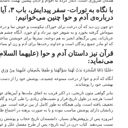
همگان ضروری است، انکار کرده به اقوام و ادیان پیشین تهمت ناشایست
درباره‌ی آدم و حوا چنین می‌خوانیم:
«و چون زن دید که آن درخت برای خوراک نیکوست و خوش نما و درختی 
میوه‌اش گرفته بخورد و به شوهر خود نیز داد و او خورد. آنگاه چشم هر
عریان‌اند، پس برگ‌های انجیر به هم دوخته، سترها برای خویشتن ساختند 
که او مادر جمیع زندگان است و خداوند رخت‌ها برای آدم و زن او بساخ
قرآن نیز داستان آدم و حوا (علیهما السلام) 
می‌نماید:
«فَلَمَّا ذَاقَا الشَّجَرَهَ بَدَتْ لَهُمَا سَوْآتُهُمَا وَ طَفِقَا یخْصِفَانِ عَلَیهِمَا مِنْ وَرَقِ الْجَ
آنگاه که آدم و حوا از درخت ممنوعه چشیدند، پوشش خود را از دست د
بهشتی خود را پوشاندند.
بنابر گواهی متون تاریخی، در اکثر قریب به اتفاق ملت‌ها و آیین‌های 
است؛ هرچند در طول تاریخ،‌فراز و نشیب‌های زیادی را طی کرده و گاهی
تخفیف یافته است، ولی هیچگاه به طور کامل از بین نرفته است. مورخ
زنانشان دارای پوشش مناسب نبوده و یا به صورت برهنه در اجتماع ظاهر
امروزه پس از پژوهش‌های بسیار، دانشمندان تاریخ حجاب و پوشش زن 
نسبت می‌دهند. کتاب «زن در آینه تاریخ» پس از طرح مفصل علل و عو