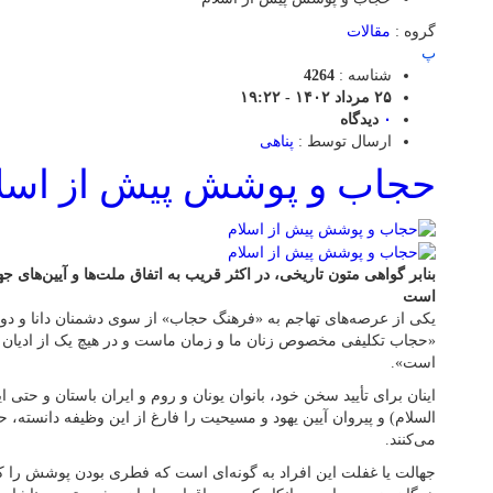
گروه :
مقالات
پ
شناسه :
4264
۲۵ مرداد ۱۴۰۲ - ۱۹:۲۲
۰
دیدگاه
ارسال توسط :
پناهی
حجاب و پوشش پیش از اسل
بنابر گواهی متون تاریخی، در اکثر قریب به اتفاق ملت‌ها و آیین‌های 
است
یکی از عرصه‌های تهاجم به «فرهنگ حجاب» از سوی دشمنان دانا و دوست
«حجاب تکلیفی مخصوص زنان ما و زمان ماست و در هیچ یک از ادیان گذ
است».
اینان برای تأیید سخن خود، بانوان یونان و روم و ایران باستان و حتی 
السلام) و پیروان آیین یهود و مسیحیت را فارغ از این وظیفه دانست
می‌کنند.
جهالت یا غفلت این افراد به گونه‌ای است که فطری بودن پوشش را ک