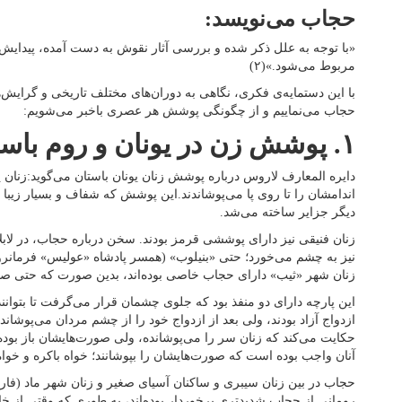
حجاب می‌نویسد:
«با توجه به علل ذکر شده و بررسی آثار نقوش به دست آمده، پیدایش
مربوط می‌شود.»(۲)
با این دستمایه‌ی فکری، نگاهی به دوران‌های مختلف تاریخی و گرایش
حجاب می‌نماییم و از چگونگی پوشش هر عصری باخبر می‌شویم:
۱. پوشش زن در یونان و روم باستان
دایره المعارف لاروس درباره پوشش زنان یونان باستان می‌گوید:زنان ی
اندامشان را تا روی پا می‌پوشاندند.این پوشش که شفاف و بسیار زیبا
دیگر جزایر ساخته می‌شد.
زنان فنیقی نیز دارای پوششی قرمز بودند. سخن درباره حجاب، در لابل
نیز به چشم می‌خورد؛ حتی «بنیلوب» (همسر پادشاه «عولیس» فرمانروا
زنان شهر «ثیب» دارای حجاب خاصی بوده‌اند، بدین صورت که حتی صورتش
این پارچه دارای دو منفذ بود که جلوی چشمان قرار می‌گرفت تا بتوانند ب
ازدواج آزاد بودند، ولی بعد از ازدواج خود را از چشم مردان می‌پوشاند
حکایت می‌کند که زنان سر را می‌پوشانده، ولی صورت‌هایشان باز بوده 
آنان واجب بوده است که صورت‌هایشان را بپوشانند؛ خواه باکره و خواه
حجاب در بین زنان سیبری و ساکنان آسیای صغیر و زنان شهر ماد (فار
رومانی از حجاب شدیدتری برخوردار بوده‌اند، به طوری که وقتی از خان