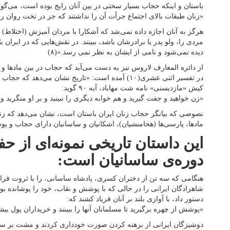
باستان و اینکه حجاب بسیار سختی در بین آنان رایج بوده است، می‌گوی
«زنان طبقات بالای اجتماع جرأت آن را نداشتند که جز در تخت روان روپو
هرگز به آنان اجازه داده نمی‌شد که آشکارا با مردان آمیزش (اختلاط) 
مردی را، ولو پدر یا برادرشان باشد، ببینند. در نقش‌هایی که در ایران
دیده نمی‌شود و نامی از ایشان به نظر نمی رسد.»(۸)
در تفسیر اثنی عشری(۱۰) آمده است: «تاریخ نشان می‌ده
کیش «مازدیسنی» نامه شت‌ مهاباد، آیه ۹۰ گوید:
«زن خواهید و جفت گیرید و هم خوابه دیگری را نبینید و بر او منگرید و ب
نصوصی که بیانگر حجاب زنان ایران باستان است، نشان می‌دهد که زن
مادها، پارسی‌ها (هخامنشیان)، اشکانیان و ساسانیان دارای حجاب و پوش
این داستان تاریخی نمونه‌ای از 
دوره‌ی ساسانیان است:
هنگامی که سه تن از دختران کسری، پادشاه ساسانی، را با ثروت فراوا
شاهزادگان ایرانی را در حالی که با پوشش و نقاب، خود را پوشانده بودن
دستور داد، با آوازی بلند بر آنان فریاد کشند که:
«پوشش از چهره برگیرید تا مسلمانان آنها را ببینند و خریداران پول بیشت
دوشیزگان ایرانی از برهنه کردن صورت خودداری کردند و مشت بر سینه 