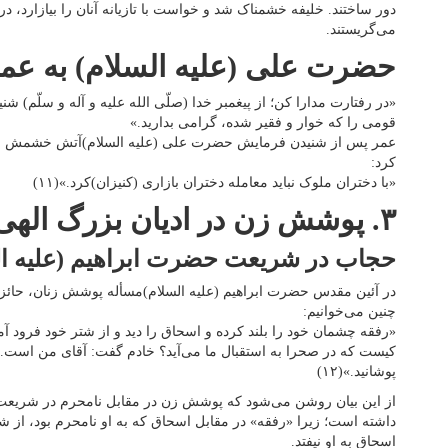
دور ساختند. خلیفه خشمناک شد و خواست با تازیانه آنان را بیازارد، د
می‌گریستند.
حضرت علی (علیه السلام) به عمر
«در رفتارت مدارا کن؛ از پیغمبر خدا (صلّی الله علیه و آله و سلّم) 
قومی را که خوار و فقیر شده، گرامی بدارید.»
عمر پس از شنیدن فرمایش حضرت علی (علیه السلام)‌آتش خشمش
کرد:
«با دختران ملوک نباید معامله دختران بازاری (کنیزان)‌کرد.»(۱۱)
۳. پوشش زن در ادیان بزرگ الهی
حجاب در شریعت حضرت ابراهیم (علیه ال
در آئین مقدس حضرت ابراهیم (علیه السلام)‌مسأله پوشش زنان، حائز
چنین می‌خوانیم:
«رفقه چشمان خود را بلند کرده و اسحاق را دید و از شتر خود فرود آمد
کیست که در صحرا به استقبال ما می‌آید؟ خادم گفت: آقای من است. پ
پوشانید.»(۱۲)
از این بیان روشن می‌شود که پوشش زن در مقابل نامحرم در شریعت 
داشته است؛ زیرا «رفقه» در مقابل اسحاق که به او نامحرم بود، از شت
اسحاق به او نیفتد.