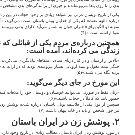
بدن را تا روی پاها می‌پوشاندند و چیزی از برآمدگی‌های بدن مشخص نمی
یکی از تاریخ نویسان غربی نیز شواهد زیادی بر وجود حجاب در بین زنان
درباره «الهه عفت» که یکی از خدایان یونان باستان است، می‌گوید، «
نمونه (و الگو برای)‌دختران جوان به شمار می‌آید. دارای بدنی نیرومند
تقوا اراسته است.»‌(۴)
همچنین درباره‌ی مردم یکی از قبائلی که ن
زندگی می‌ کرده‌اند، آمده است:
«بالاتر از ارمینان و در کنار دریای سیاه، «سکاها» بیابانگردی می‌کردن
جنگی نیمه مغول و نیمه اروپایی بسیار نیرومندی بودند که در ارابه به
پرده نگاه می‌داشتند.»(۵)
این مورخ در جای دیگر می‌گوید:
«زنان فقط در صورتی می‌توانند خویشان و دوستان خود را ملاقات کنند
حضور یابند که کاملاً در حجاب باشند.»(۶)
همچنین از قول یکی از فلاسفه یونان باستان، درباره شدت پوشش زن، ن
نیز چون شخص او باید در خانه پنهان داشت.(۷)
۲. پوشش زن در ایران باستان
در مورد پوشش زنان ایران باستان، مطالب زیادی در تاریخ وجود دارد.