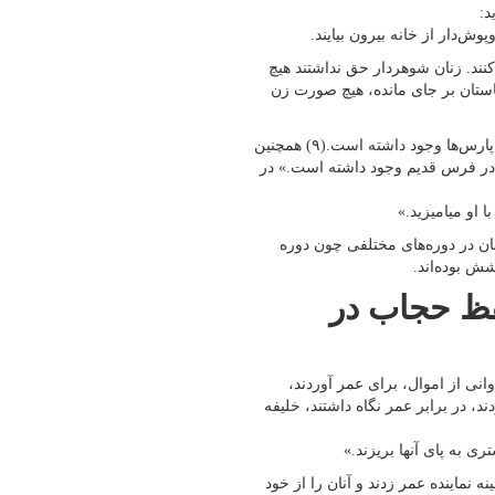
د:
ش‌دار از خانه بیرون بیایند.
کنند. زنان شوهردار حق نداشتند هیچ
 باستان بر جای مانده، هیچ صورت زن
از دائره المعارف لاروس نیز به دست می‌آید که حجاب در بین مادها و پارس‌ها وجود داشته است.(۹) همچنین
د که حجاب در فرس قدیم وجود داشته است.» در
ا او میامیزید.»
ان در دوره‌های مختلفی چون دوره
ش بوده‌اند.
حفظ حجاب در
نی از اموال، برای عمر آوردند،
د، در برابر عمر نگاه داشتند، خلیفه
ری به پای آنها بریزند.»
نماینده عمر زدند و آنان را از خود