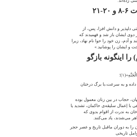
ی زده‌اند.
با نگاه به تورات- سفر پیدایش، باب ۳، آیات ۶-۸ و ۲۰-۲۱
دلپذیر و دانش افزا، پس، از
 دوی ایشان باز شد و فهمیدند که
و آدم، زن خود را حوا نام نهاد، زیرا
ت و ایشان را پوشانید.»
را اینگونه بازگو
نَّهِ»(۱)؛
اده و به سرعت،‌با برگ درختان
جهان، حجاب در بین زنان معمول بوده
 با اِعمال سلیقه‌ی حاکمان، تشدید یا
ان به ندرت از اقوام بدوی که
 می‌شدند، یاد می‌کنند.
را به دوران ماقبل تاریخ و عصر حجر
امل تاریخی