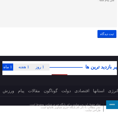
پر بازدید ترین ها
1 روز
1 هفته
1 ماه
انرژی
استانها
اقتصادی
دولت
گوناگون
مقالات
پیام
ورزش
تمام حقوق این وب سایت برای پایگاه خبری شباویز محفوظ است.
نشر مطالب با ذکر نام پایگاه خبری شباویز بلامانع است.
طراحی سایت :
پایگاه خبری شباویز