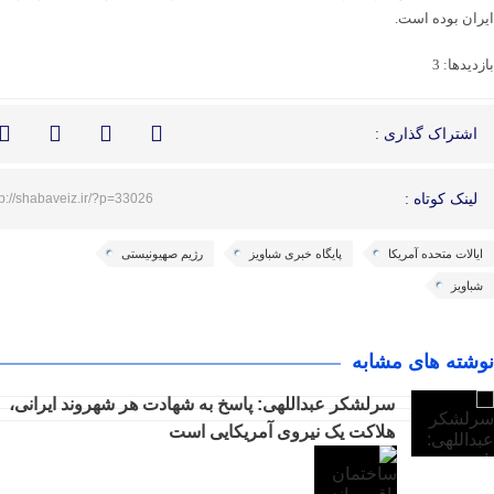
ایران بوده است.
بازدیدها: 3
اشتراک گذاری :
لینک کوتاه :
tp://shabaveiz.ir/?p=33026
ایالات متحده آمریکا
پایگاه خبری شباویز
رژیم صهیونیستی
شباویز
نوشته های مشابه
سرلشکر عبداللهی: پاسخ به شهادت هر شهروند ایرانی،
هلاکت یک نیروی آمریکایی است