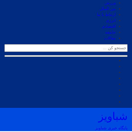
ورزش
بین الملل
ارتباط با ما
انرژی
اقتصادی
جامعه
مقالات
شباویز
پایگاه خبری شباویز