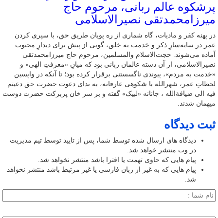
پرشکوه عالم ربانی، مرحوم حاج
میرزامحمدتقی نصیرالاسلامی
در پهنه کفر و مادیات، گاه شماری از ره پویان طریق حق، با سپری کردن
عمر در سایه‌سارِ ذکر و خدمت به خلق، گویی از پیش برای دیدارِ محبوب
آماده می‌شوند. حجت‌الاسلام والمسلمین، مرحوم حاج میرزامحمدتقی
نصیرالاسلامی، از آن دسته عالمان ربانی بود که میانِ «معرفتِ الهی» و
«خدمت به مردم»، پیوندی ناگسستنی برقرار کرده بود؛ تا آنکه در واپسین
لحظاتِ عمر، شهرالله با شکوهی عارفانه، به ندای دعوت حضرت حق دعیتم
فیه الی ضیافةالله ، جانانه «لبیک» گفته و بر سر خان پربرکت حضرت دوست
میهمان شدند.
ثبت دیدگاه
دیدگاه های ارسال شده توسط شما، پس از تایید توسط تیم مدیریت
در وب منتشر خواهد شد.
پیام هایی که حاوی تهمت یا افترا باشد منتشر نخواهد شد.
پیام هایی که به غیر از زبان فارسی یا غیر مرتبط باشد منتشر نخواهد
شد.