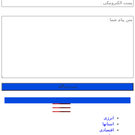
پر بازدید ترین ها
1 روز
1 هفته
1 ماه
انرژی
استانها
اقتصادی