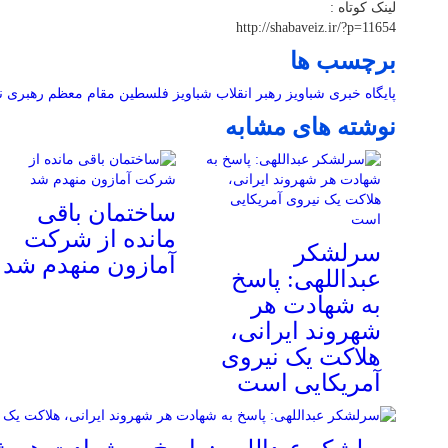
لینک کوتاه :
http://shabaveiz.ir/?p=11654
برچسب ها
پایگاه خبری شباویز
رهبر انقلاب
شباویز
فلسطین
مقام معظم رهبری
ن
نوشته های مشابه
ساختمان باقی
مانده از شرکت
سرلشکر
آمازون منهدم شد
عبداللهی: پاسخ
به شهادت هر
شهروند ایرانی،
هلاکت یک نیروی
آمریکایی است