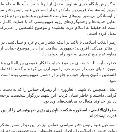
به گزارش پایگاه خبری شباویز به نقل از ایرنا،حضرت آیت‌الله خامنه
امروز (سه‌شنبه۷ فروردین ماه) در دیدار اسماعیل هنیه رئیس 
از ایستادگی بی‌نظیر نیروهای مقاومت فلسطین و همچنین مردم غزه تا
مقابل جنایت‌ها و وحشیگری‌های رژیم صهیونیستی که با حمایت کامل 
است که حقیقتا به اسلام عزت بخشیده و موضوع فلسطین را علی‌رغ
تبدیل کرده است.
رهبر انقلاب اسلامی با تاکید بر اینکه کشتار مردم غزه و نسل‌کشی د
را متاثر می‌کند، افزودند: جمهوری اسلامی ایران در موضوع حمایت 
مقاوم غزه هیچ تردیدی به خود راه نخواهد داد.
حضرت آیت‌الله خامنه‌ای موضوع حمایت افکار عمومی بین‌المللی و ه
به‌ویژه دنیای عرب از مردم غزه را مهم ارزیابی کردند و گفتند: اقداما
فلسطین تاکنون بسیار خوب و جلوتر از دشمن صهیونیستی بوده است و ب
شود.
ایشان همچنین یاد شهید «العاروری» از رهبران حماس را که به دست 
گرامی داشتند و خاطر نشان کردند: این شهید بزرگوار شخصیت برجسته‌
پاداش خداوند متعال به مجاهدت‌های وی بود.
«طوفان‌الاقصی» اسطوره شکست‌ناپذیری رژیم صهیونیستی را از بین بُ
قدرت ایستاده‌اند
اسماعیل هنیه رئیس دفتر سیاسی حماس نیز در این دیدار ضمن تشکر و
دولت جمهوری اسلامی ایران از قضیه فلسطین و به‌خصوص مردم غزه،