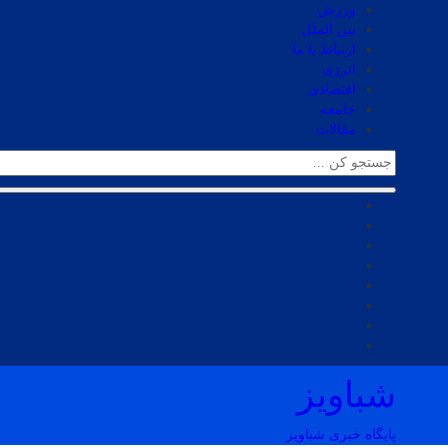
ورزش
بین الملل
ارتباط با ما
انرژی
اقتصادی
جامعه
مقالات
شباویز
پایگاه خبری شباویز