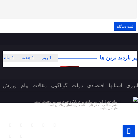
پر بازدید ترین ها
1 روز
1 هفته
1 ماه
انرژی
استانها
اقتصادی
دولت
گوناگون
مقالات
پیام
ورزش
تمام حقوق این وب سایت برای پایگاه خبری شباویز محفوظ است.
نشر مطالب با ذکر نام پایگاه خبری شباویز بلامانع است.
طراحی سایت :
پایگاه خبری شباویز