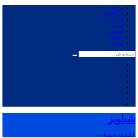
ورزش
بین الملل
ارتباط با ما
انرژی
اقتصادی
جامعه
مقالات
شباویز
پایگاه خبری شباویز