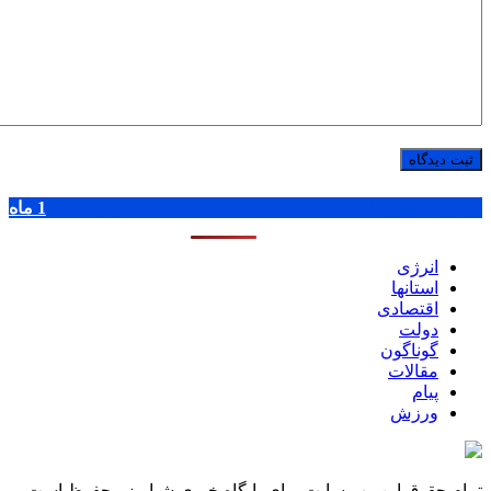
پر بازدید ترین ها
1 روز
1 هفته
1 ماه
انرژی
استانها
اقتصادی
دولت
گوناگون
مقالات
پیام
ورزش
تمام حقوق این وب سایت برای پایگاه خبری شباویز محفوظ است.