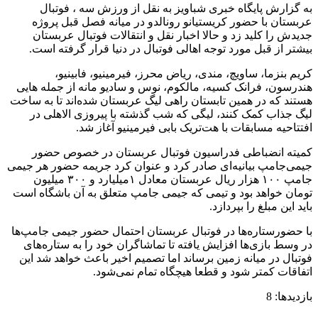
به گزارش پایگاه خبری شباویز به نقل از ورزش سه ، فوتبال
عربستان با حضور کریستیانو رونالدو در میانه فصل قبل پروژه
جدیدش را کلید زد و حالا اخبار نقل و انتقالات فوتبال عربستان
بیشتر از قبل مورد توجه اهالی فوتبال در دنیا قرار گرفته است.
کریم بنزما، ساویچ، مندی، ریاض محرز، فیرمینیو، فابینیو،
هندرسون، فرانک کسیه، مالکوم، نوس و سادیو مانه از جمله ‌هایی
هستند که در همین تابستان راهی لیگ عربستان شده‌اند تا به ساخت
لیگ جذاب کمک کنند، لیگی که شب گذشته با پیروزی الاهلی در
افتتاحیه مسابقات با هت‌تریک بابی فیرمینیو آغاز شد.
کمیته انضباطی فدراسیون فوتبال عربستان در خصوص حضور
جیمی‌جامپ بیانیه‌ای صادر کرد و عنوان کرد جریمه حضور هر جیمی
جامپ ۱۰۰ هزار ریال عربستان معادل ۱میلیارد و ۳۰۰ میلیون
تومان خواهد بود و تیمی که جیمی جامپ متعلق به آن باشگاه است
باید این مبلغ را بپردازد.
با حضور‌ستاره‌ها در فوتبال عربستان احتمال حضور جیمی جامپ‌ها
در وسط بازی‌ها افزایش یافته تا تماشاگران خود را به ستاره‌های
فوتبال در میانه زمین برساند اما تصمیم اخیر باعث خواهد شد این
اتفاقات کمتر شود و‌ قطعا هیچگاه تمام نمی‌شود.
بازدیدها: 8