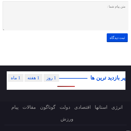
پر بازدید ترین ها
1 روز
1 هفته
1 ماه
انرژی
استانها
اقتصادی
دولت
گوناگون
مقالات
پیام
ورزش