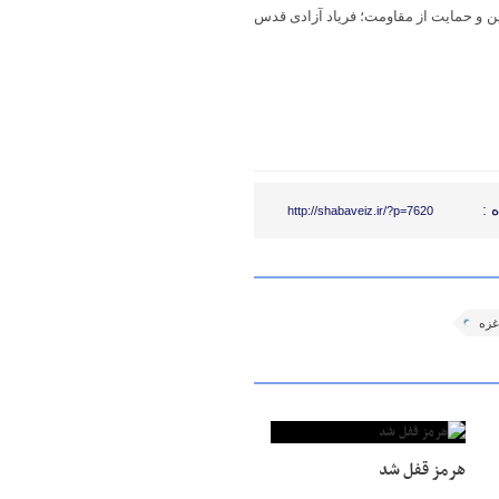
ن و حمایت از مقاومت؛ فریاد آزادی قدس
 :
http://shabaveiz.ir/?p=7620
غزه
هرمز قفل شد