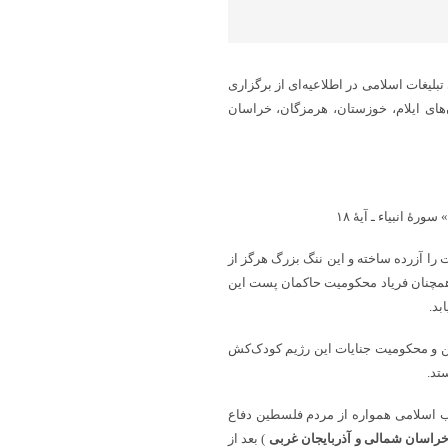
لیغات اسلامی در اطلاعیه‌ای از برگزاری
ای ایلام، خوزستان، هرمزگان، خراسان
فُونَ» سورۀ انبیاء ـ آیۀ ۱۸
را آزرده ساخته و این ننگ بزرگ هرگز از
ا همچنان فریاد محکومیت حاکمان پست این
بد.
ین و محکومیت جنایات این رژیم کودک‌کش
تد.
لاب اسلامی همواره از مردم فلسطین دفاع
 خراسان شمالی و آذربایجان غربی
) بعد از