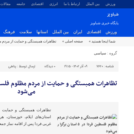
ورزش
بین الملل
ارتباط با ما
انرژی
اقتصادی
جامعه
مقالات
شباویز
پایگاه خبری شباویز
ورزش
اقتصادی
ایران
بین الملل
استانها
سلامت
فرهنگ
شما اینجا هستید »
صفحه اصلی »
تظاهرات همبستگی و حمایت از مردم مظلوم فلسطین ف
گروه :
سیاسی
شناسه :
7620
۰۹ آذر ۱۴۰۲ - ۱۹:۱۵
۰
دیدگاه
ارسال توسط :
پناهی
می‌شود
تظاهرات همبستگی و حمایت ا
استان‌های ایلام، خوزستان، ه
غربی فردا پس از اقامه نماز جمع