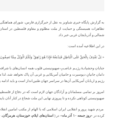
به گزارش پایگاه خبری شباویز به نقل از خبرگزاری فارس، شورای هماهنگی تب
تظاهرات همبستگی و حمایت از ملت مظلوم و مقاوم فلسطین در استان‌ه
شمالی و آذربایجان غربی خبر داد.
در این اطلاعیه آمده است:
« بَلْ نَقْذِفُ بِالْحَقِّ عَلَى الْبَاطِلِ فَیَدْمَغُهُ فَإِذَا هُوَ زَاهِقٌ ۚ وَلَکُمُ الْوَیْلُ مِمَّا تَصِ
جنایاتِ وحشیانـۀ رژیـم غـاصـبِ صهیونیستی قلوب همه انسان‌های با شرافت 
دامان جانیانِ دیوسیرت و حامیان آمریکایی و غربی آن پاک نخواهد شد، لذ
رژیم و اربابان آمریکایی آن‌ها در سراسر جهان طنین‌انداز است و باید ادامه یا
امروز بر تمامی مسلمانان و آزادگان جهان لازم است که در دفاع از فلسط
صهیونیستی کوتاهی نکرده و تا پیروزی نهایی این ملت شجاع در کنار آنان بایس
مردم شهید پرور و انقلابی ایران اسلامی که با الهام از مکتب امامین انق
کرده در «
روز جمعه ۱۰ آذر ماه
» در (
استان‌های ایلام، خوزستان، هرمزگان،