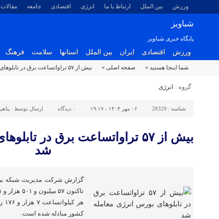
ورزش
بین الملل
ارتباط با ما
انرژی
اقتصادی
جامعه
مقالات
شباویز
پایگاه خبری شباویز
ورزش
اقتصادی
ایران
بین الملل
استانها
سلامت
فرهنگ
شما اینجا هستید »
صفحه اصلی »
بیش از ۵۷ تراواتساعت برق در تابلوهای بورس انرژی معامله شد
گروه :
انرژی
شناسه :
28329
۰۶ مهر ۱۴۰۴ - ۱۹:۱۷
۰
دیدگاه
ارسال توسط :
پناهی
بیش از ۵۷ تراواتساعت برق در تاب
شد
گزارش شرکت مدیریت شبکه برق
هر 
کشور مبادله شده است.