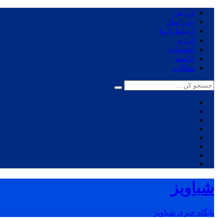
ورزش
بین الملل
ارتباط با ما
انرژی
اقتصادی
جامعه
مقالات
شباویز
پایگاه خبری شباویز