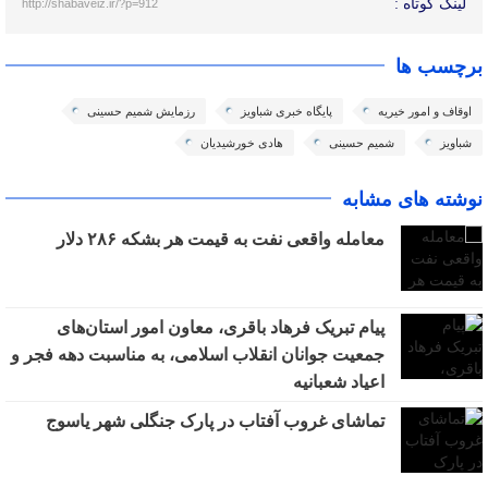
لینک کوتاه :
http://shabaveiz.ir/?p=912
برچسب ها
اوقاف و امور خیریه
پایگاه خبری شباویز
رزمایش شمیم حسینی
شباویز
شمیم حسینی
هادی خورشیدیان
نوشته های مشابه
معامله واقعی نفت به قیمت هر بشکه ۲۸۶ دلار
پیام تبریک فرهاد باقری، معاون امور استان‌های
جمعیت جوانان انقلاب اسلامی، به مناسبت دهه فجر و
اعیاد شعبانیه
تماشای غروب آفتاب در پارک جنگلی شهر یاسوج