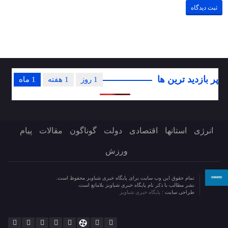
پر بازدید ترین ها
1 روز
1 هفته
1 ماه
انرژی
استانها
اقتصادی
دولت
گوناگون
مقالات
پیام
ورزش
تمام حقوق این وب سایت برای پایگاه خبری شباویز محفوظ است.
نشر مطالب با ذکر نام پایگاه خبری شباویز بلامانع است.
طراحی سایت :
پایگاه خبری شباویز