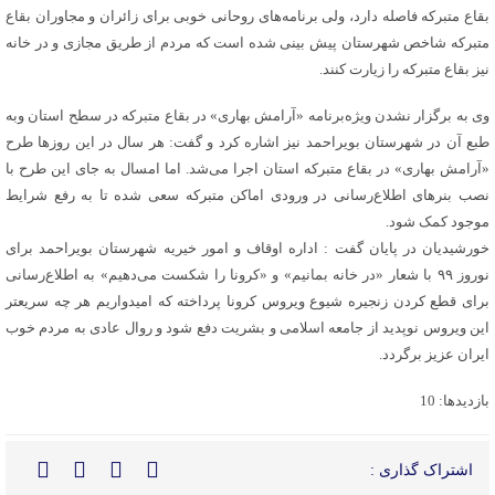
بقاع متبرکه فاصله دارد، ولی برنامه‌های روحانی خوبی برای زائران و مجاوران بقاع
متبرکه شاخص شهرستان پیش بینی شده است که مردم از طریق مجازی و در خانه
نیز بقاع متبرکه را زیارت کنند.
وی به برگزار نشدن ویژه‌برنامه «آرامش بهاری» در بقاع متبرکه در سطح استان وبه
طبع آن در شهرستان بویراحمد نیز اشاره کرد و گفت: هر سال در این روزها طرح
«آرامش بهاری» در بقاع متبرکه استان اجرا می‌شد. اما امسال به جای این طرح با
نصب بنرهای اطلاع‌رسانی در ورودی اماکن متبرکه سعی شده تا به رفع شرایط
موجود کمک شود.
خورشیدیان در پایان گفت : اداره اوقاف و امور خیریه شهرستان بویراحمد برای
نوروز ۹۹ با شعار «در خانه بمانیم» و «کرونا را شکست می‌دهیم» به اطلاع‌رسانی
برای قطع کردن زنجیره شیوع ویروس کرونا پرداخته که امیدواریم هر چه سریعتر
این ویروس نوپدید از جامعه اسلامی و بشریت دفع شود و روال عادی به مردم خوب
ایران عزیز برگردد.
بازدیدها: 10
اشتراک گذاری :