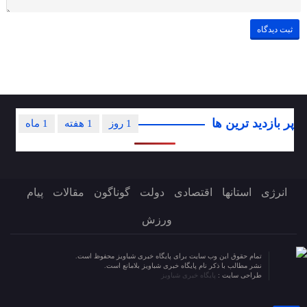
پر بازدید ترین ها
1 روز
1 هفته
1 ماه
انرژی
استانها
اقتصادی
دولت
گوناگون
مقالات
پیام
ورزش
تمام حقوق این وب سایت برای پایگاه خبری شباویز محفوظ است.
نشر مطالب با ذکر نام پایگاه خبری شباویز بلامانع است.
طراحی سایت :
پایگاه خبری شباویز