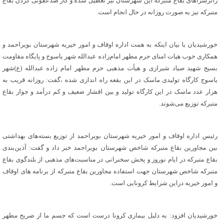
زائرسراهای بقاع متبرکه این شهرستان نیز تعطیل شده و کار ضدعفونی کردن بقاع
متبرکه نیز به صورت روزانه در حال انجام است.
خورشیدیان با بیان اینکه به همت اداره اوقاف و امور خیریه شهرستان بویراحمد و
همکاری خوب هیات امنای حرم مطهر امام‌زاده عبدالله شهر یاسوج و پایگاه مقاومت
بسیج شهید صیاد شیرازی و هیأت مذهبی حرم مطهر امام زاده عبدالله (ع)شهر
یاسوج کارگاه تولیدی ماسک در این بقعه راه اندازی شده ،گفت: روزانه قریب به
هزار عدد ماسک در این کارگاه تولید و بین اقشار ضعیف و کم درآمد و جوار بقاع
متبرکه توزیع می‌شوند.
رئیس اداره اوقاف و امور خیریه شهرستان بویراحمد از توزیع بسته‌های بهداشتی
بین مجاورین بقاع متبرکه شاخص شهرستان بویراحمد خبر داد و گفت: آذین‌بندی
بقاع متبرکه در ایام نوروز و پخش سخنرانی در مناسبت‌های مذهبی از بلندگوی بقاع
متبرکه شاخص شهرستان جهت استفاده مجاورین بقاع متبرکه از برنامه های اوقاف
و امور خیریه دراین شرایط کرونایی است.
خورشیدیان افزود: به دلیل بیماری کرونا درست است که جسم ما از ضریح مطهر