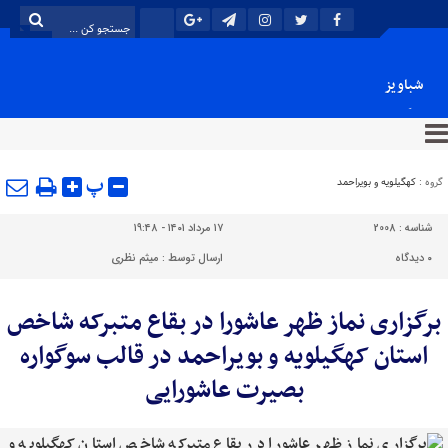
شباویز
پایگاه خبری شباویز
پ
گروه :
کهگیلویه و بویراحمد
شناسه :
2008
۱۷ مرداد ۱۴۰۱ - ۱۹:۴۸
۰
دیدگاه
ارسال توسط :
میثم نظری
برگزاری نماز ظهر عاشورا در بقاع متبرکه شاخص
استان کهگیلویه و بویراحمد در قالب سوگواره
بصیرت عاشورایی