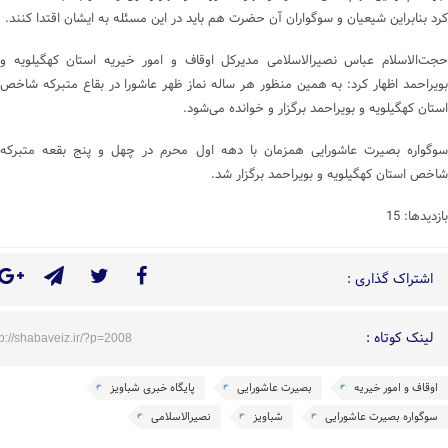
کرد بنابراین شیعیان و سوگواران آن حضرت هم باید در این مسئله به ایشان اقتدا کنند.
حجت‌الاسلام عباس نصیرالاسلامی مدیرکل اوقاف و امور خیریه استان کهگیلویه و
بویراحمد اظهار کرد: به‌ همین منظور هر ساله نماز ظهر عاشورا در بقاع متبرکه شاخص
استان کهگیلویه و بویراحمد برگزار و خوانده می‌شود.
سوگواره بصیرت عاشورایی همزمان با دهه اول محرم در چهل و پنج بقعه متبرکه
شاخص استان کهگیلویه و بویراحمد برگزار شد.
بازدیدها: 15
اشتراک گذاری :
لینک کوتاه :
tp://shabaveiz.ir/?p=2008
اوقاف و امور خیریه
بصیرت عاشورایی
پایگاه خبری شباویز
سوگواره بصیرت عاشورایی
شباویز
نصیرالاسلامی